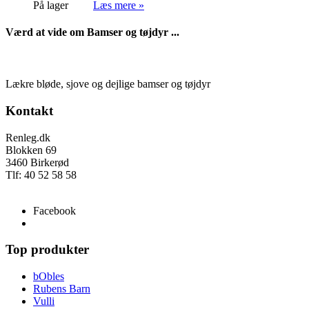
På lager
Læs mere »
Værd at vide om Bamser og tøjdyr ...
Lækre bløde, sjove og dejlige bamser og tøjdyr
Kontakt
Renleg.dk
Blokken 69
3460 Birkerød
Tlf: 40 52 58 58
info@renleg.dk
Facebook
Top produkter
bObles
Rubens Barn
Vulli