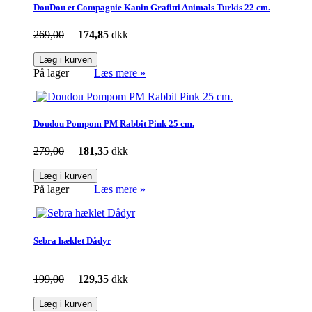
DouDou et Compagnie Kanin Grafitti Animals Turkis 22 cm.
269,00
174,85
dkk
Læg i kurven
På lager
Læs mere »
Doudou Pompom PM Rabbit Pink 25 cm.
279,00
181,35
dkk
Læg i kurven
På lager
Læs mere »
Sebra hæklet Dådyr
199,00
129,35
dkk
Læg i kurven