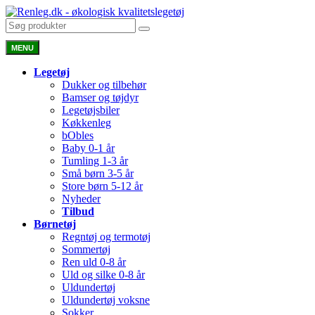
MENU
Legetøj
Dukker og tilbehør
Bamser og tøjdyr
Legetøjsbiler
Køkkenleg
bObles
Baby 0-1 år
Tumling 1-3 år
Små børn 3-5 år
Store børn 5-12 år
Nyheder
Tilbud
Børnetøj
Regntøj og termotøj
Sommertøj
Ren uld 0-8 år
Uld og silke 0-8 år
Uldundertøj
Uldundertøj voksne
Sokker