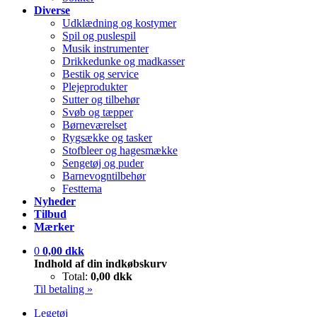
Diverse
Udklædning og kostymer
Spil og puslespil
Musik instrumenter
Drikkedunke og madkasser
Bestik og service
Plejeprodukter
Sutter og tilbehør
Svøb og tæpper
Børneværelset
Rygsække og tasker
Stofbleer og hagesmække
Sengetøj og puder
Barnevogntilbehør
Festtema
Nyheder
Tilbud
Mærker
0
0,00 dkk
Indhold af din indkøbskurv
Total:
0,00 dkk
Til betaling »
Legetøj