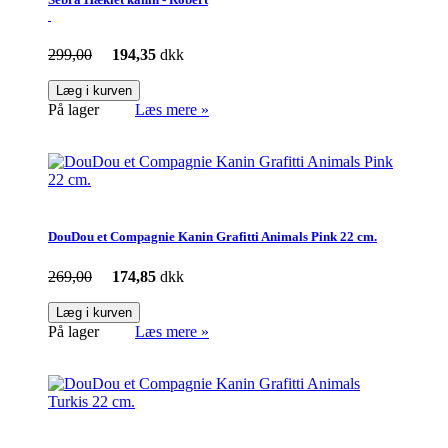
299,00
194,35
dkk
Læg i kurven
På lager
Læs mere »
DouDou et Compagnie Kanin Grafitti Animals Pink 22 cm.
269,00
174,85
dkk
Læg i kurven
På lager
Læs mere »