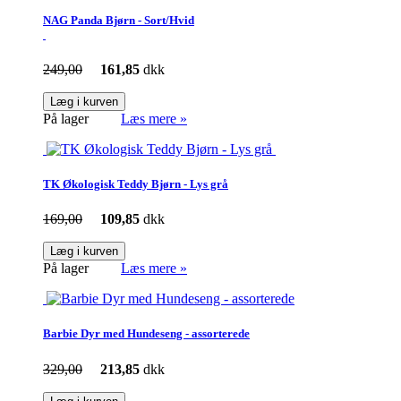
NAG Panda Bjørn - Sort/Hvid
249,00
161,85
dkk
Læg i kurven
På lager
Læs mere »
TK Økologisk Teddy Bjørn - Lys grå
169,00
109,85
dkk
Læg i kurven
På lager
Læs mere »
Barbie Dyr med Hundeseng - assorterede
329,00
213,85
dkk