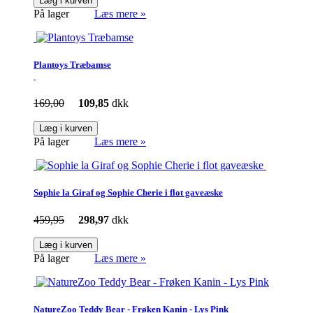
Læg i kurven
På lager
Læs mere »
Plantoys Træbamse
169,00
109,85
dkk
Læg i kurven
På lager
Læs mere »
Sophie la Giraf og Sophie Cherie i flot gaveæske
459,95
298,97
dkk
Læg i kurven
På lager
Læs mere »
NatureZoo Teddy Bear - Frøken Kanin - Lys Pink