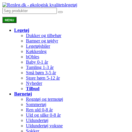
MENU
Legetøj
Dukker og tilbehør
Bamser og tøjdyr
Legetøjsbiler
Køkkenleg
bObles
Baby 0-1 år
Tumling 1-3 år
Små børn 3-5 år
Store børn 5-12 år
Nyheder
Tilbud
Børnetøj
Regntøj og termotøj
Sommertøj
Ren uld 0-8 år
Uld og silke 0-8 år
Uldundertøj
Uldundertøj voksne
Sokker