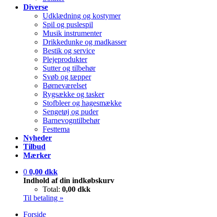
Diverse
Udklædning og kostymer
Spil og puslespil
Musik instrumenter
Drikkedunke og madkasser
Bestik og service
Plejeprodukter
Sutter og tilbehør
Svøb og tæpper
Børneværelset
Rygsække og tasker
Stofbleer og hagesmække
Sengetøj og puder
Barnevogntilbehør
Festtema
Nyheder
Tilbud
Mærker
0
0,00 dkk
Indhold af din indkøbskurv
Total:
0,00 dkk
Til betaling »
Forside