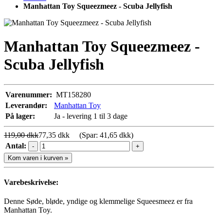
Manhattan Toy Squeezmeez - Scuba Jellyfish
Manhattan Toy Squeezmeez -
Scuba Jellyfish
Varenummer:
MT158280
Leverandør:
Manhattan Toy
På lager:
Ja - levering 1 til 3 dage
119,00 dkk
77,35 dkk
(Spar: 41,65 dkk)
Antal:
-
+
Kom varen i kurven »
Varebeskrivelse:
Denne Søde, bløde, yndige og klemmelige Squeesmeez er fra
Manhattan Toy.