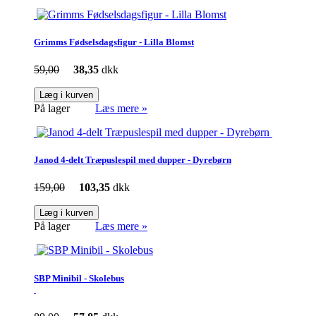
Grimms Fødselsdagsfigur - Lilla Blomst
59,00
38,35
dkk
Læg i kurven
På lager
Læs mere »
Janod 4-delt Træpuslespil med dupper - Dyrebørn
159,00
103,35
dkk
Læg i kurven
På lager
Læs mere »
SBP Minibil - Skolebus