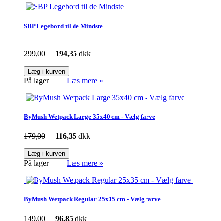
SBP Legebord til de Mindste
299,00
194,35
dkk
Læg i kurven
På lager
Læs mere »
ByMush Wetpack Large 35x40 cm - Vælg farve
179,00
116,35
dkk
Læg i kurven
På lager
Læs mere »
ByMush Wetpack Regular 25x35 cm - Vælg farve
149,00
96,85
dkk