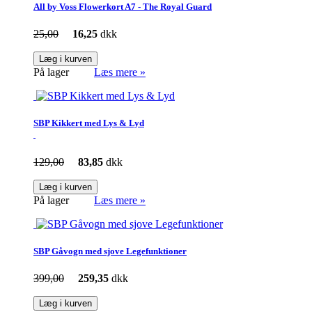
All by Voss Flowerkort A7 - The Royal Guard
25,00
16,25
dkk
Læg i kurven
På lager
Læs mere »
SBP Kikkert med Lys & Lyd
129,00
83,85
dkk
Læg i kurven
På lager
Læs mere »
SBP Gåvogn med sjove Legefunktioner
399,00
259,35
dkk
Læg i kurven