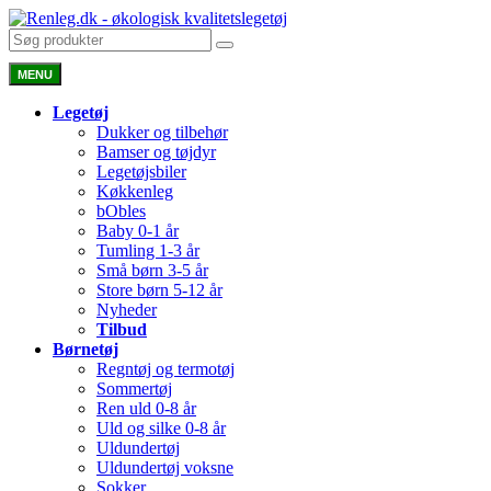
MENU
Legetøj
Dukker og tilbehør
Bamser og tøjdyr
Legetøjsbiler
Køkkenleg
bObles
Baby 0-1 år
Tumling 1-3 år
Små børn 3-5 år
Store børn 5-12 år
Nyheder
Tilbud
Børnetøj
Regntøj og termotøj
Sommertøj
Ren uld 0-8 år
Uld og silke 0-8 år
Uldundertøj
Uldundertøj voksne
Sokker