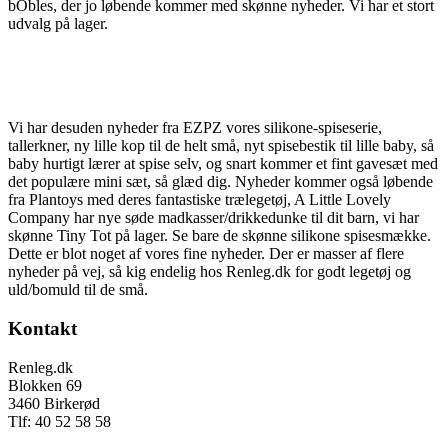
bObles, der jo løbende kommer med skønne nyheder. Vi har et stort
udvalg på lager.
Vi har desuden nyheder fra EZPZ vores silikone-spiseserie,
tallerkner, ny lille kop til de helt små, nyt spisebestik til lille baby, så
baby hurtigt lærer at spise selv, og snart kommer et fint gavesæt med
det populære mini sæt, så glæd dig. Nyheder kommer også løbende
fra Plantoys med deres fantastiske trælegetøj, A Little Lovely
Company har nye søde madkasser/drikkedunke til dit barn, vi har
skønne Tiny Tot på lager. Se bare de skønne silikone spisesmække.
Dette er blot noget af vores fine nyheder. Der er masser af flere
nyheder på vej, så kig endelig hos Renleg.dk for godt legetøj og
uld/bomuld til de små.
Kontakt
Renleg.dk
Blokken 69
3460 Birkerød
Tlf: 40 52 58 58
info@renleg.dk