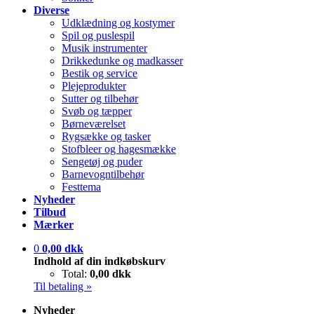
Diverse
Udklædning og kostymer
Spil og puslespil
Musik instrumenter
Drikkedunke og madkasser
Bestik og service
Plejeprodukter
Sutter og tilbehør
Svøb og tæpper
Børneværelset
Rygsække og tasker
Stofbleer og hagesmække
Sengetøj og puder
Barnevogntilbehør
Festtema
Nyheder
Tilbud
Mærker
0
0,00 dkk
Indhold af din indkøbskurv
Total:
0,00 dkk
Til betaling »
Nyheder