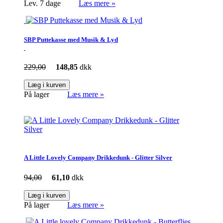
Lev. 7 dage
Læs mere »
SBP Puttekasse med Musik & Lyd
229,00
148,85
dkk
Læg i kurven
På lager
Læs mere »
A Little Lovely Company Drikkedunk - Glitter Silver
94,00
61,10
dkk
Læg i kurven
På lager
Læs mere »