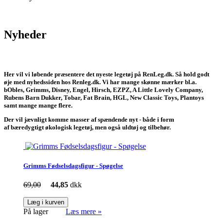
Nyheder
Her vil vi løbende præsentere det nyeste legetøj på RenLeg.dk. Så hold godt
øje med nyhedssiden hos Renleg.dk. Vi har mange skønne mærker bl.a.
bObles, Grimms, Disney, Engel, Hirsch, EZPZ, A Little Lovely Company,
Rubens Barn Dukker, Tobar, Fat Brain, HGL, New Classic Toys, Plantoys
samt mange mange flere.
Der vil jævnligt komme masser af spændende nyt - både i form
af bæredygtigt økologisk legetøj, men også uldtøj og tilbehør.
Grimms Fødselsdagsfigur - Spøgelse
69,00
44,85
dkk
Læg i kurven
På lager
Læs mere »