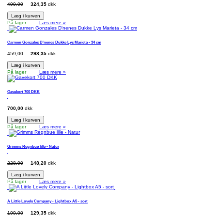
499,00
324,35
dkk
Læg i kurven
På lager
Læs mere »
Carmen Gonzales D'nenes Dukke Lys Marieta - 34 cm
459,00
298,35
dkk
Læg i kurven
På lager
Læs mere »
Gavekort 700 DKK
700,00
dkk
Læg i kurven
På lager
Læs mere »
Grimms Regnbue lille - Natur
228,00
148,20
dkk
Læg i kurven
På lager
Læs mere »
A Little Lovely Company - Lightbox A5 - sort
199,00
129,35
dkk