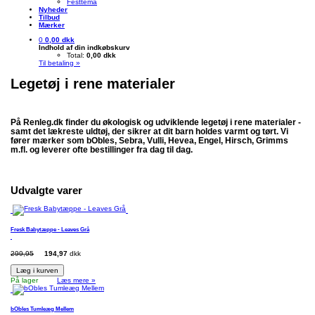
Festtema
Nyheder
Tilbud
Mærker
0
0,00 dkk
Indhold af din indkøbskurv
Total:
0,00 dkk
Til betaling »
Legetøj i rene materialer
På Renleg.dk finder du økologisk og udviklende legetøj i rene materialer -
samt det lækreste uldtøj, der sikrer at dit barn holdes varmt og tørt. Vi
fører mærker som bObles, Sebra, Vulli, Hevea, Engel, Hirsch, Grimms
m.fl. og leverer ofte bestillinger fra dag til dag.
Udvalgte varer
Fresk Babytæppe - Leaves Grå
299,95
194,97
dkk
Læg i kurven
På lager
Læs mere »
bObles Tumleæg Mellem