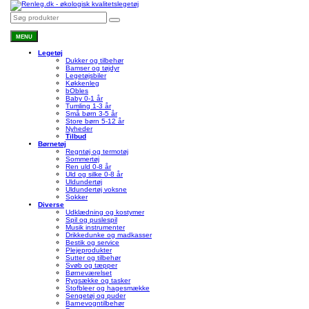
MENU
Legetøj
Dukker og tilbehør
Bamser og tøjdyr
Legetøjsbiler
Køkkenleg
bObles
Baby 0-1 år
Tumling 1-3 år
Små børn 3-5 år
Store børn 5-12 år
Nyheder
Tilbud
Børnetøj
Regntøj og termotøj
Sommertøj
Ren uld 0-8 år
Uld og silke 0-8 år
Uldundertøj
Uldundertøj voksne
Sokker
Diverse
Udklædning og kostymer
Spil og puslespil
Musik instrumenter
Drikkedunke og madkasser
Bestik og service
Plejeprodukter
Sutter og tilbehør
Svøb og tæpper
Børneværelset
Rygsække og tasker
Stofbleer og hagesmække
Sengetøj og puder
Barnevogntilbehør