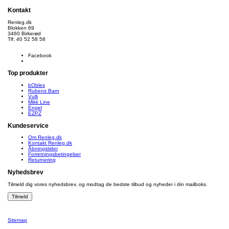
Kontakt
Renleg.dk
Blokken 69
3460 Birkerød
Tlf: 40 52 58 58
info@renleg.dk
Facebook
Top produkter
bObles
Rubens Barn
Vulli
Mikk Line
Engel
EZPZ
Kundeservice
Om Renleg.dk
Kontakt Renleg.dk
Åbningstider
Forretningsbetingelser
Returnering
Nyhedsbrev
Tilmeld dig vores nyhedsbrev, og modtag de bedste tilbud og nyheder i din mailboks.
Sitemap