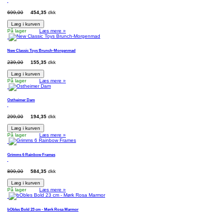
699,00
454,35
dkk
Læg i kurven
På lager
Læs mere »
New Classic Toys Brunch-Morgenmad
239,00
155,35
dkk
Læg i kurven
På lager
Læs mere »
Ostheimer Dam
299,00
194,35
dkk
Læg i kurven
På lager
Læs mere »
Grimms 6 Rainbow Frames
899,00
584,35
dkk
Læg i kurven
På lager
Læs mere »
bObles Bold 23 cm - Mørk Rosa Marmor