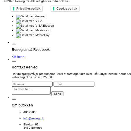
© 2026
Renleg.dk
. Alle rettigheder forbeholdes.
Privatlivspolitik
Cookiepolitik
Besøg os på Facebook
Klik her »
Kontakt Renleg
Har du spørgsmål til produkterne, eller et foretaget køb m.m., så udfyld felterne herunder
- eller ring til os på: 40525858
Send
Om butikken
40525858
info@renleg.dk
Blokken 69
3460 Birkerød