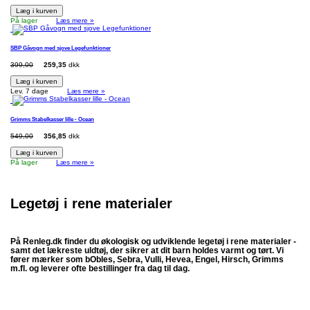
Læg i kurven
På lager
Læs mere »
SBP Gåvogn med sjove Legefunktioner
399,00
259,35
dkk
Læg i kurven
Lev. 7 dage
Læs mere »
Grimms Stabelkasser lille - Ocean
549,00
356,85
dkk
Læg i kurven
På lager
Læs mere »
Legetøj i rene materialer
På Renleg.dk finder du økologisk og udviklende legetøj i rene materialer -
samt det lækreste uldtøj, der sikrer at dit barn holdes varmt og tørt. Vi
fører mærker som bObles, Sebra, Vulli, Hevea, Engel, Hirsch, Grimms
m.fl. og leverer ofte bestillinger fra dag til dag.