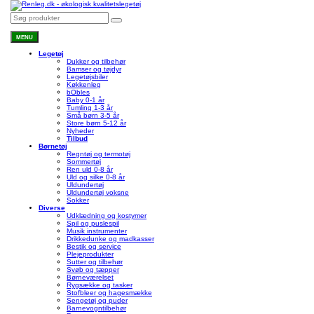
MENU
Legetøj
Dukker og tilbehør
Bamser og tøjdyr
Legetøjsbiler
Køkkenleg
bObles
Baby 0-1 år
Tumling 1-3 år
Små børn 3-5 år
Store børn 5-12 år
Nyheder
Tilbud
Børnetøj
Regntøj og termotøj
Sommertøj
Ren uld 0-8 år
Uld og silke 0-8 år
Uldundertøj
Uldundertøj voksne
Sokker
Diverse
Udklædning og kostymer
Spil og puslespil
Musik instrumenter
Drikkedunke og madkasser
Bestik og service
Plejeprodukter
Sutter og tilbehør
Svøb og tæpper
Børneværelset
Rygsække og tasker
Stofbleer og hagesmække
Sengetøj og puder
Barnevogntilbehør