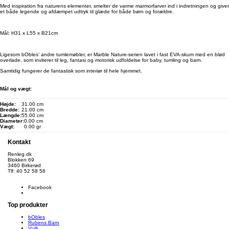
Med inspiration fra naturens elementer, smelter de varme marmorfarver ind i indretningen og giver
et både legende og afdæmpet udtryk til glæde for både børn og forældre.
Mål: H31 x L55 x B21cm
Ligesom bObles’ andre tumlemøbler, er Marble Nature-serien lavet i fast EVA-skum med en blød
overlade, som inviterer til leg, fantasi og motorisk udfoldelse for baby, tumling og barn.
Samtidig fungerer de fantastisk som interiør til hele hjemmet.
Mål og vægt:
Højde:
31.00 cm
Bredde:
21.00 cm
Længde:
55.00 cm
Diameter:
0.00 cm
Vægt:
0.00 gr
Kontakt
Renleg.dk
Blokken 69
3460 Birkerød
Tlf: 40 52 58 58
info@renleg.dk
Facebook
Top produkter
bObles
Rubens Barn
Vulli