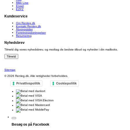
Mikk Line
Engel
EZPZ
Kundeservice
Om Renleg.dk
Kontakt Renleg.dk
Åbningstider
Forretningsbetingelser
Returnering
Nyhedsbrev
Tilmeld dig vores nyhedsbrev, og modtag de bedste tilbud og nyheder i din mailboks.
Sitemap
© 2026
Renleg.dk
. Alle rettigheder forbeholdes.
Privatlivspolitik
Cookiepolitik
Besøg os på Facebook