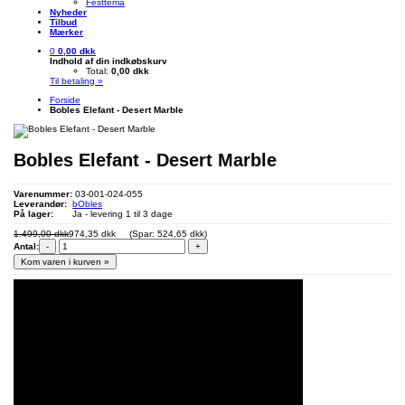
Festtema
Nyheder
Tilbud
Mærker
0
0,00 dkk
Indhold af din indkøbskurv
Total:
0,00 dkk
Til betaling »
Forside
Bobles Elefant - Desert Marble
Bobles Elefant - Desert Marble
Varenummer:
03-001-024-055
Leverandør:
bObles
På lager:
Ja - levering 1 til 3 dage
1.499,00 dkk
974,35 dkk
(Spar: 524,65 dkk)
Antal:
-
+
Kom varen i kurven »