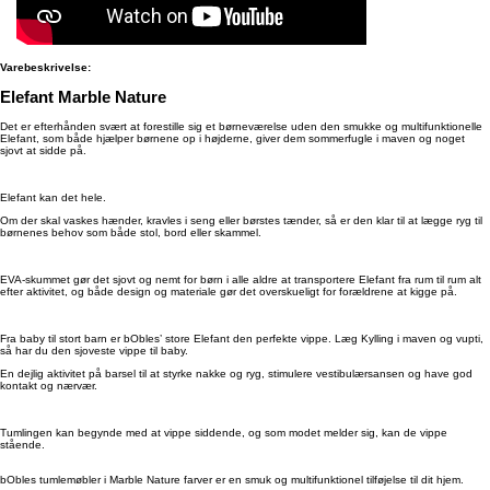
Varebeskrivelse:
Elefant Marble Nature
Det er efterhånden svært at forestille sig et børneværelse uden den smukke og multifunktionelle
Elefant, som både hjælper børnene op i højderne, giver dem sommerfugle i maven og noget
sjovt at sidde på.
Elefant kan det hele.
Om der skal vaskes hænder, kravles i seng eller børstes tænder, så er den klar til at lægge ryg til
børnenes behov som både stol, bord eller skammel.
EVA-skummet gør det sjovt og nemt for børn i alle aldre at transportere Elefant fra rum til rum alt
efter aktivitet, og både design og materiale gør det overskueligt for forældrene at kigge på.
Fra baby til stort barn er bObles’ store Elefant den perfekte vippe. Læg Kylling i maven og vupti,
så har du den sjoveste vippe til baby.
En dejlig aktivitet på barsel til at styrke nakke og ryg, stimulere vestibulærsansen og have god
kontakt og nærvær.
Tumlingen kan begynde med at vippe siddende, og som modet melder sig, kan de vippe
stående.
bObles tumlemøbler i Marble Nature farver er en smuk og multifunktionel tilføjelse til dit hjem.