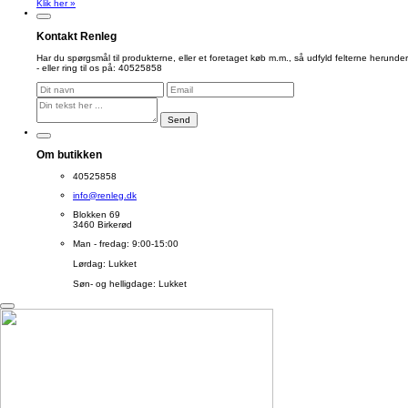
Klik her »
Kontakt Renleg
Har du spørgsmål til produkterne, eller et foretaget køb m.m., så udfyld felterne herunder
- eller ring til os på: 40525858
Send
Om butikken
40525858
info@renleg.dk
Blokken 69
3460 Birkerød
Man - fredag: 9:00-15:00
Lørdag: Lukket
Søn- og helligdage: Lukket