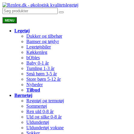
MENU
Legetøj
Dukker og tilbehør
Bamser og tøjdyr
Legetøjsbiler
Køkkenleg
bObles
Baby 0-1 år
Tumling 1-3 år
Små børn 3-5 år
Store børn 5-12 år
Nyheder
Tilbud
Børnetøj
Regntøj og termotøj
Sommertøj
Ren uld 0-8 år
Uld og silke 0-8 år
Uldundertøj
Uldundertøj voksne
Sokker