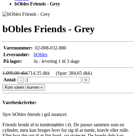
bObles Friends - Grey
bObles Friends - Grey
Varenummer:
02-008-032-880
Leverandør:
bObles
På lager:
Ja - levering 1 til 3 dage
1.099,00 dkk
714,35 dkk
(Spar: 384,65 dkk)
Antal:
-
+
Kom varen i kurven »
Varebeskrivelse:
Sjov bObles friends i grå nuancer.
Friends består af to tumlemøbler i ét. De passer sammen som en
cylinder, men kan bruges hver for sig til at tumle, kravle eller rulle.
Eller byg det om til et fint bord- og stolesæt. De buede dele kan