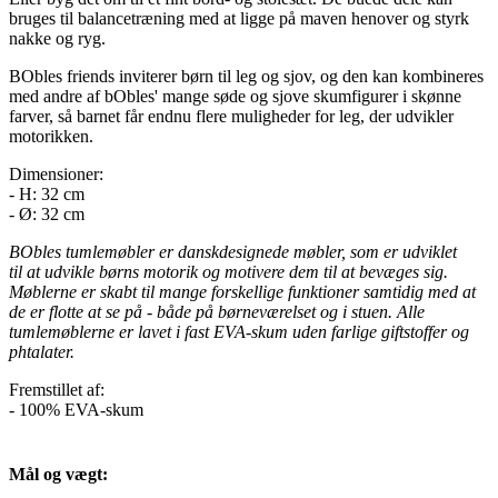
bruges til balancetræning med at ligge på maven henover og styrk
nakke og ryg.
BObles friends inviterer børn til leg og sjov, og den kan kombineres
med andre af bObles' mange søde og sjove skumfigurer i skønne
farver, så barnet får endnu flere muligheder for leg, der udvikler
motorikken.
Dimensioner:
- H: 32 cm
- Ø: 32 cm
BObles tumlemøbler er danskdesignede møbler, som er udviklet
til at udvikle børns motorik og motivere dem til at bevæges sig.
Møblerne er skabt til mange forskellige funktioner samtidig med at
de er flotte at se på - både på børneværelset og i stuen. Alle
tumlemøblerne er lavet i fast EVA-skum uden farlige giftstoffer og
phtalater.
Fremstillet af:
- 100% EVA-skum
Mål og vægt: