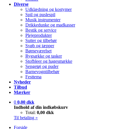
Diverse
Udklædning og kostymer
Spil og puslespil
Musik instrumenter
Drikkedunke og madkasser
Bestik og service
Plejeprodukter
Sutter og tilbehør
Svøb og tæpper
Børneværelset
Rygsække og tasker
Stofbleer og hagesmække
Sengetøj og puder
Barnevogntilbehør
Festtema
Nyheder
Tilbud
Mærker
0
0,00 dkk
Indhold af din indkøbskurv
Total:
0,00 dkk
Til betaling »
Forside