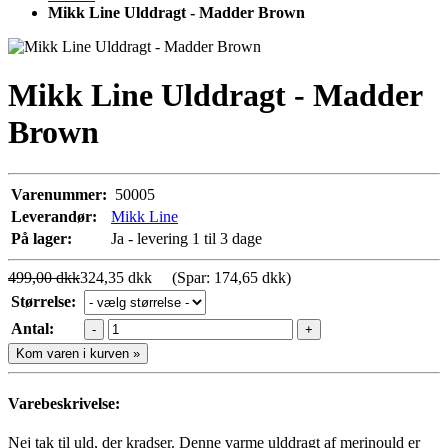
Mikk Line Ulddragt - Madder Brown
Mikk Line Ulddragt - Madder
Brown
Varenummer:
50005
Leverandør:
Mikk Line
På lager:
Ja - levering 1 til 3 dage
499,00 dkk
324,35 dkk
(Spar: 174,65 dkk)
Størrelse:
Antal:
-
+
Kom varen i kurven »
Varebeskrivelse:
Nej tak til uld, der kradser. Denne varme ulddragt af merinould er