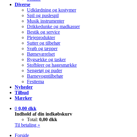
Diverse
Udklædning og kostymer
Spil og puslespil
Musik instrumenter
Drikkedunke og madkasser
Bestik og service
Plejeprodukter
Sutter og tilbehør
Svøb og tæpper
Børneværelset
Rygsække og tasker
Stofbleer og hagesmække
Sengetøj og puder
Barnevogntilbehør
Festtema
Nyheder
Tilbud
Mærker
0
0,00 dkk
Indhold af din indkøbskurv
Total:
0,00 dkk
Til betaling »
Forside