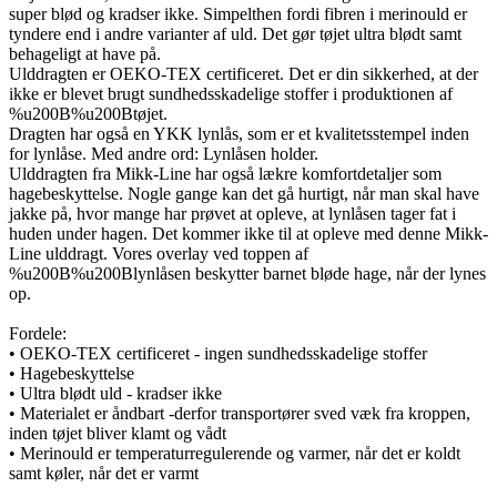
super blød og kradser ikke. Simpelthen fordi fibren i merinould er
tyndere end i andre varianter af uld. Det gør tøjet ultra blødt samt
behageligt at have på.
Ulddragten er OEKO-TEX certificeret. Det er din sikkerhed, at der
ikke er blevet brugt sundhedsskadelige stoffer i produktionen af
%u200B%u200Btøjet.
Dragten har også en YKK lynlås, som er et kvalitetsstempel inden
for lynlåse. Med andre ord: Lynlåsen holder.
Ulddragten fra Mikk-Line har også lækre komfortdetaljer som
hagebeskyttelse. Nogle gange kan det gå hurtigt, når man skal have
jakke på, hvor mange har prøvet at opleve, at lynlåsen tager fat i
huden under hagen. Det kommer ikke til at opleve med denne Mikk-
Line ulddragt. Vores overlay ved toppen af
%u200B%u200Blynlåsen beskytter barnet bløde hage, når der lynes
op.
Fordele:
• OEKO-TEX certificeret - ingen sundhedsskadelige stoffer
• Hagebeskyttelse
• Ultra blødt uld - kradser ikke
• Materialet er åndbart -derfor transportører sved væk fra kroppen,
inden tøjet bliver klamt og vådt
• Merinould er temperaturregulerende og varmer, når det er koldt
samt køler, når det er varmt