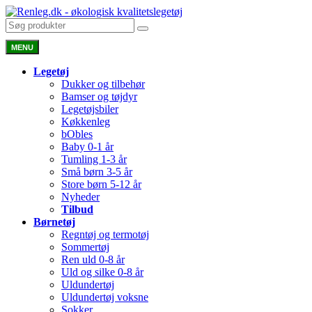
MENU
Legetøj
Dukker og tilbehør
Bamser og tøjdyr
Legetøjsbiler
Køkkenleg
bObles
Baby 0-1 år
Tumling 1-3 år
Små børn 3-5 år
Store børn 5-12 år
Nyheder
Tilbud
Børnetøj
Regntøj og termotøj
Sommertøj
Ren uld 0-8 år
Uld og silke 0-8 år
Uldundertøj
Uldundertøj voksne
Sokker