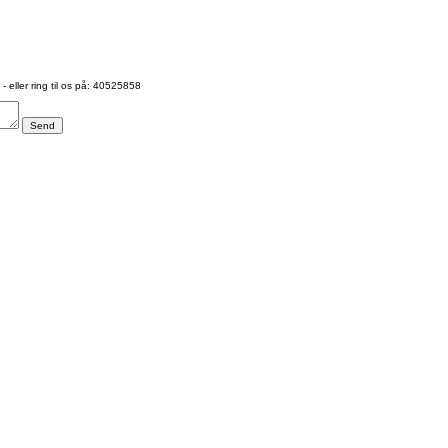
- eller ring til os på: 40525858
Send