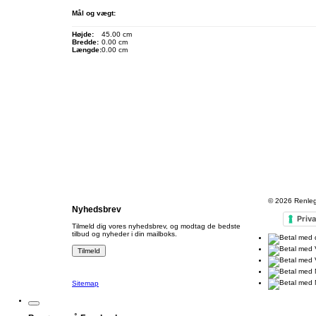
Mål og vægt:
Højde:
45.00 cm
Bredde:
0.00 cm
Længde:
0.00 cm
© 2026
Renleg
Nyhedsbrev
Priva
Tilmeld dig vores nyhedsbrev, og modtag de bedste
tilbud og nyheder i din mailboks.
Sitemap