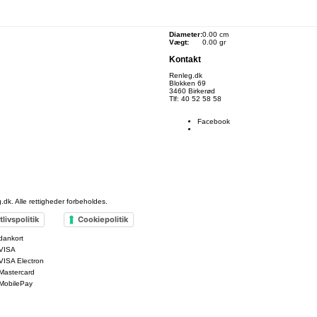
Diameter:
0.00 cm
Vægt:
0.00 gr
Kontakt
Renleg.dk
Blokken 69
3460 Birkerød
Tlf: 40 52 58 58
info@renleg.dk
Facebook
.dk
. Alle rettigheder forbeholdes.
tlivspolitik
Cookiepolitik