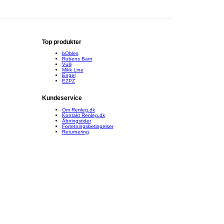
Top produkter
bObles
Rubens Barn
Vulli
Mikk Line
Engel
EZPZ
Kundeservice
Om Renleg.dk
Kontakt Renleg.dk
Åbningstider
Forretningsbetingelser
Returnering