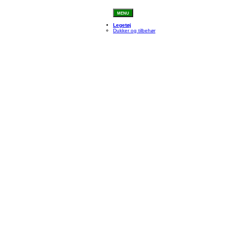
MENU
Legetøj
Dukker og tilbehør