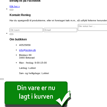
Besøg os på Facebook
Klik her »
Kontakt Renleg
Har du spørgsmål til produkterne, eller et foretaget køb m.m., så udfyld felterne herunder 
Om butikken
40525858
info@renleg.dk
Blokken 69
3460 Birkerød
Man - fredag: 9:00-15:00
Lørdag: Lukket
Søn- og helligdage: Lukket