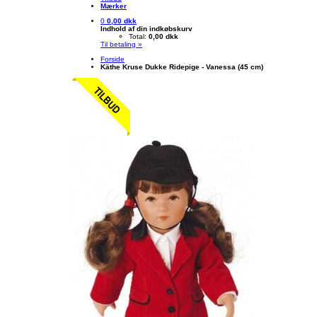
Mærker
0
0,00 dkk
Indhold af din indkøbskurv
Total:
0,00 dkk
Til betaling »
Forside
Käthe Kruse Dukke Ridepige - Vanessa (45 cm)