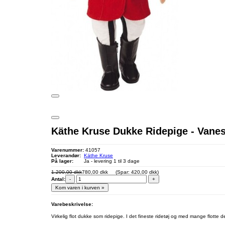
Käthe Kruse Dukke Ridepige - Vanes
Varenummer:
41057
Leverandør:
Käthe Kruse
På lager:
Ja - levering 1 til 3 dage
1.200,00 dkk
780,00 dkk
(Spar: 420,00 dkk)
Antal:
-
+
Kom varen i kurven »
Varebeskrivelse:
Virkelig flot dukke som ridepige. I det fineste ridetøj og med mange flotte 