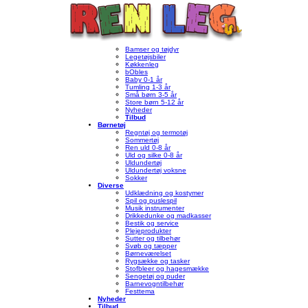
Bamser og tøjdyr
Legetøjsbiler
Køkkenleg
bObles
Baby 0-1 år
Tumling 1-3 år
Små børn 3-5 år
Store børn 5-12 år
Nyheder
Tilbud
Børnetøj
Regntøj og termotøj
Sommertøj
Ren uld 0-8 år
Uld og silke 0-8 år
Uldundertøj
Uldundertøj voksne
Sokker
Diverse
Udklædning og kostymer
Spil og puslespil
Musik instrumenter
Drikkedunke og madkasser
Bestik og service
Plejeprodukter
Sutter og tilbehør
Svøb og tæpper
Børneværelset
Rygsække og tasker
Stofbleer og hagesmække
Sengetøj og puder
Barnevogntilbehør
Festtema
Nyheder
Tilbud