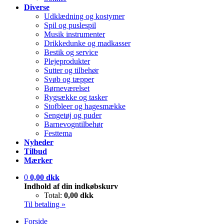
Diverse
Udklædning og kostymer
Spil og puslespil
Musik instrumenter
Drikkedunke og madkasser
Bestik og service
Plejeprodukter
Sutter og tilbehør
Svøb og tæpper
Børneværelset
Rygsække og tasker
Stofbleer og hagesmække
Sengetøj og puder
Barnevogntilbehør
Festtema
Nyheder
Tilbud
Mærker
0
0,00 dkk
Indhold af din indkøbskurv
Total:
0,00 dkk
Til betaling »
Forside