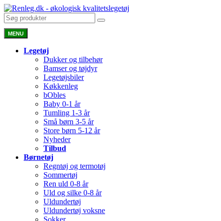
MENU
Legetøj
Dukker og tilbehør
Bamser og tøjdyr
Legetøjsbiler
Køkkenleg
bObles
Baby 0-1 år
Tumling 1-3 år
Små børn 3-5 år
Store børn 5-12 år
Nyheder
Tilbud
Børnetøj
Regntøj og termotøj
Sommertøj
Ren uld 0-8 år
Uld og silke 0-8 år
Uldundertøj
Uldundertøj voksne
Sokker