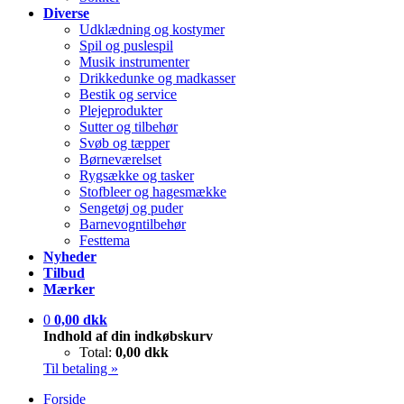
Diverse
Udklædning og kostymer
Spil og puslespil
Musik instrumenter
Drikkedunke og madkasser
Bestik og service
Plejeprodukter
Sutter og tilbehør
Svøb og tæpper
Børneværelset
Rygsække og tasker
Stofbleer og hagesmække
Sengetøj og puder
Barnevogntilbehør
Festtema
Nyheder
Tilbud
Mærker
0
0,00 dkk
Indhold af din indkøbskurv
Total:
0,00 dkk
Til betaling »
Forside