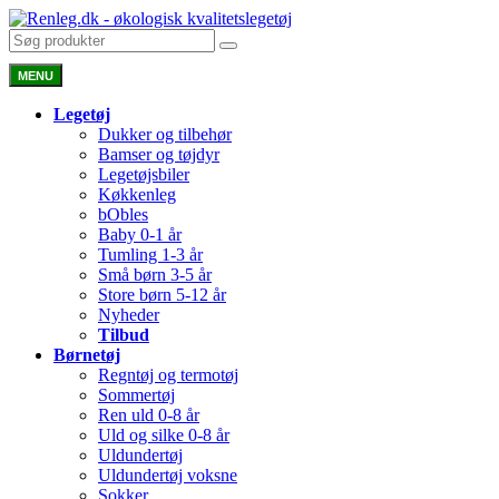
MENU
Legetøj
Dukker og tilbehør
Bamser og tøjdyr
Legetøjsbiler
Køkkenleg
bObles
Baby 0-1 år
Tumling 1-3 år
Små børn 3-5 år
Store børn 5-12 år
Nyheder
Tilbud
Børnetøj
Regntøj og termotøj
Sommertøj
Ren uld 0-8 år
Uld og silke 0-8 år
Uldundertøj
Uldundertøj voksne
Sokker