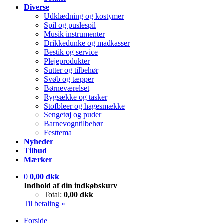
Diverse
Udklædning og kostymer
Spil og puslespil
Musik instrumenter
Drikkedunke og madkasser
Bestik og service
Plejeprodukter
Sutter og tilbehør
Svøb og tæpper
Børneværelset
Rygsække og tasker
Stofbleer og hagesmække
Sengetøj og puder
Barnevogntilbehør
Festtema
Nyheder
Tilbud
Mærker
0
0,00 dkk
Indhold af din indkøbskurv
Total:
0,00 dkk
Til betaling »
Forside