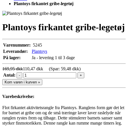
Plantoys firkantet gribe-legetøj
Plantoys firkantet gribe-legetøj
Varenummer:
5245
Leverandør:
Plantoys
På lager:
Ja - levering 1 til 3 dage
169,95 dkk
110,47 dkk
(Spar: 59,48 dkk)
Antal:
-
+
Kom varen i kurven »
Varebeskrivelse:
Flot firkantet aktivitetsrangle fra Plantoys. Ranglens form gør det let
for barnet at gribe om og de små træringe laver laver raslelyde når
ranglen rystes frem og tilbage. Dette stimulerer barnets sanser samt
styrker finmotorikken. Denne rangle kan rumme mange timers leg.