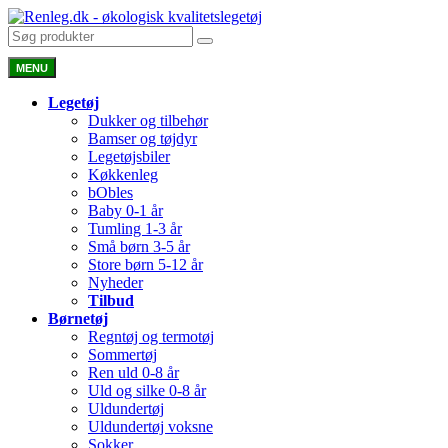
MENU
Legetøj
Dukker og tilbehør
Bamser og tøjdyr
Legetøjsbiler
Køkkenleg
bObles
Baby 0-1 år
Tumling 1-3 år
Små børn 3-5 år
Store børn 5-12 år
Nyheder
Tilbud
Børnetøj
Regntøj og termotøj
Sommertøj
Ren uld 0-8 år
Uld og silke 0-8 år
Uldundertøj
Uldundertøj voksne
Sokker