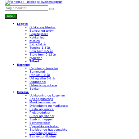
MENU
Legetøj
Dukker og tilbehør
Bamser og tøjdyr
Legetøjsbiler
Køkkenleg
bObles
Baby 0-1 år
Tumling 1-3 år
Små børn 3-5 år
Store børn 5-12 år
Nyheder
Tilbud
Børnetøj
Regntøj og termotøj
Sommertøj
Ren uld 0-8 år
Uld og silke 0-8 år
Uldundertøj
Uldundertøj voksne
Sokker
Diverse
Udklædning og kostymer
Spil og puslespil
Musik instrumenter
Drikkedunke og madkasser
Bestik og service
Plejeprodukter
Sutter og tilbehør
Svøb og tæpper
Børneværelset
Rygsække og tasker
Stofbleer og hagesmække
Sengetøj og puder
Barnevogntilbehør