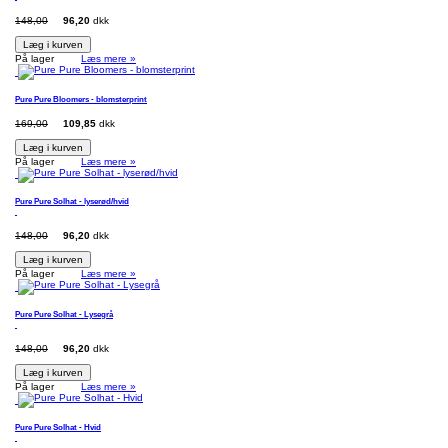
148,00
96,20
dkk
Læg i kurven
På lager
Læs mere »
Pure Pure Bloomers - blomsterprint
169,00
109,85
dkk
Læg i kurven
På lager
Læs mere »
Pure Pure Solhat - lyserød/hvid
148,00
96,20
dkk
Læg i kurven
På lager
Læs mere »
Pure Pure Solhat - Lysegrå
148,00
96,20
dkk
Læg i kurven
På lager
Læs mere »
Pure Pure Solhat - Hvid