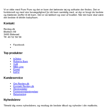
Vi er vilde med Pure Pure og det er bare det lækreste tøj og solhatte der findes. Det er
funktionelt og med stor bevægelighed for dit barn samtidig med, at der er brugt de bedste
og blødeste stoffer til dit barn. Det er så lækkert og oser af kvalitet. Når det bare skal være
det bedste til dit/din baby/barn.
Kontakt
Renleg.dk
Blokken 69
3460 Birkerød
Tlf: 40 52 58 58
info@renleg.dk
Facebook
Top produkter
bObles
Rubens Barn
Vulli
Mikk Line
Engel
EZPZ
Kundeservice
Om Renleg.dk
Kontakt Renleg.dk
Åbningstider
Forretningsbetingelser
Returnering
Nyhedsbrev
Tilmeld dig vores nyhedsbrev, og modtag de bedste tilbud og nyheder i din mailboks.