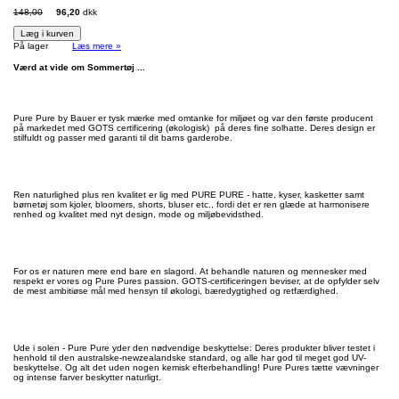
148,00
96,20
dkk
Læg i kurven
På lager
Læs mere »
Værd at vide om Sommertøj ...
Pure Pure by Bauer er tysk mærke med omtanke for miljøet og var den første producent
på markedet med GOTS certificering (økologisk) på deres fine solhatte. Deres design er
stilfuldt og passer med garanti til dit barns garderobe.
Ren naturlighed plus ren kvalitet er lig med PURE PURE - hatte, kyser, kasketter samt
børnetøj som kjoler, bloomers, shorts, bluser etc., fordi det er ren glæde at harmonisere
renhed og kvalitet med nyt design, mode og miljøbevidsthed.
For os er naturen mere end bare en slagord. At behandle naturen og mennesker med
respekt er vores og Pure Pures passion. GOTS-certificeringen beviser, at de opfylder selv
de mest ambitiøse mål med hensyn til økologi, bæredygtighed og retfærdighed.
Ude i solen - Pure Pure yder den nødvendige beskyttelse: Deres produkter bliver testet i
henhold til den australske-newzealandske standard, og alle har god til meget god UV-
beskyttelse. Og alt det uden nogen kemisk efterbehandling! Pure Pures tætte vævninger
og intense farver beskytter naturligt.