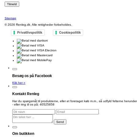
Sitemap
© 2026
Renleg.dk
. Alle rettigheder forbeholdes.
Privatlivspolitik
Cookiepolitik
Besøg os på Facebook
Klik her »
Kontakt Renleg
Har du spørgsmål til produkterne, eller et foretaget køb m.m., så udfyld felterne herunder
- eller ring til os på: 40525858
Send
Om butikken