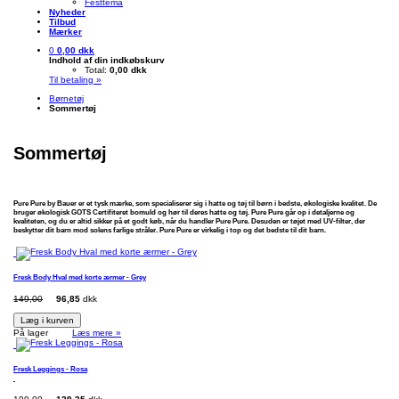
Festtema
Nyheder
Tilbud
Mærker
0
0,00 dkk
Indhold af din indkøbskurv
Total:
0,00 dkk
Til betaling »
Børnetøj
Sommertøj
Sommertøj
Pure
Pure by Bauer er et tysk mærke, som specialiserer sig i hatte og tøj til børn i bedste, økologiske kvalitet. De
bruger økologisk GOTS Certifiteret bomuld og hør til deres hatte og tøj. Pure Pure går op i detaljerne og
kvaliteten, og du er altid sikker på et godt køb, når du handler Pure Pure. Desuden er tøjet med UV-filter, der
beskytter dit barn mod solens farlige stråler. Pure Pure er virkelig i top og det bedste til dit barn.
Fresk Body Hval med korte ærmer - Grey
149,00
96,85
dkk
Læg i kurven
På lager
Læs mere »
Fresk Leggings - Rosa