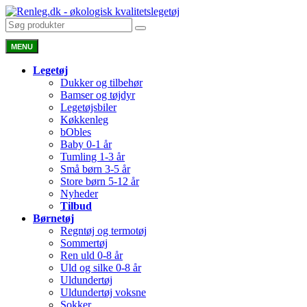
MENU
Legetøj
Dukker og tilbehør
Bamser og tøjdyr
Legetøjsbiler
Køkkenleg
bObles
Baby 0-1 år
Tumling 1-3 år
Små børn 3-5 år
Store børn 5-12 år
Nyheder
Tilbud
Børnetøj
Regntøj og termotøj
Sommertøj
Ren uld 0-8 år
Uld og silke 0-8 år
Uldundertøj
Uldundertøj voksne
Sokker