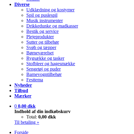
Diverse
Udklædning og kostymer
Spil og puslespil
Musik instrumenter
Drikkedunke og madkasser
Bestik og service
Plejeprodukter
Sutter og tilbehør
Svøb og tæpper
Børneværelset
Rygsække og tasker
Stofbleer og hagesmække
Sengetøj og puder
Barnevogntilbehør
Festtema
Nyheder
Tilbud
Mærker
0
0,00 dkk
Indhold af din indkøbskurv
Total:
0,00 dkk
Til betaling »
Forside