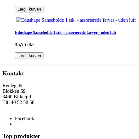
Læg i kurven
Edushape Sansebolde 1 stk. - assorterede farver - uden luft
35,75
dkk
Læg i kurven
Kontakt
Renleg.dk
Blokken 69
3460 Birkerød
Tlf: 40 52 58 58
info@renleg.dk
Facebook
Top produkter