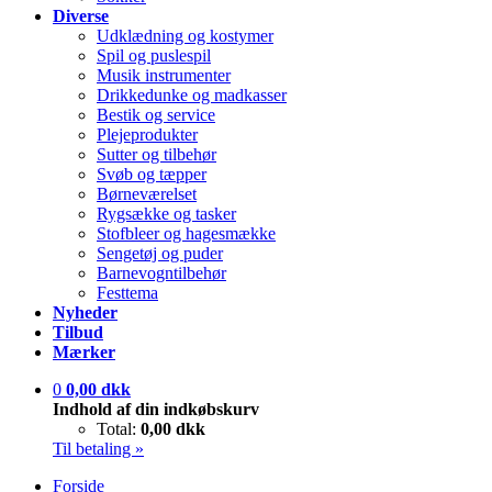
Diverse
Udklædning og kostymer
Spil og puslespil
Musik instrumenter
Drikkedunke og madkasser
Bestik og service
Plejeprodukter
Sutter og tilbehør
Svøb og tæpper
Børneværelset
Rygsække og tasker
Stofbleer og hagesmække
Sengetøj og puder
Barnevogntilbehør
Festtema
Nyheder
Tilbud
Mærker
0
0,00 dkk
Indhold af din indkøbskurv
Total:
0,00 dkk
Til betaling »
Forside