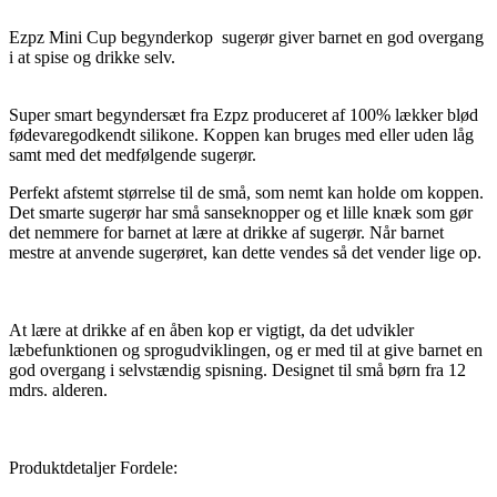
Ezpz Mini Cup begynderkop sugerør giver barnet en god overgang
i at spise og drikke selv.
Super smart begyndersæt fra Ezpz produceret af 100% lækker blød
fødevaregodkendt silikone. Koppen kan bruges med eller uden låg
samt med det medfølgende sugerør.
Perfekt afstemt størrelse til de små, som nemt kan holde om koppen.
Det smarte sugerør har små sanseknopper og et lille knæk som gør
det nemmere for barnet at lære at drikke af sugerør. Når barnet
mestre at anvende sugerøret, kan dette vendes så det vender lige op.
At lære at drikke af en åben kop er vigtigt, da det udvikler
læbefunktionen og sprogudviklingen, og er med til at give barnet en
god overgang i selvstændig spisning. Designet til små børn fra 12
mdrs. alderen.
Produktdetaljer Fordele: