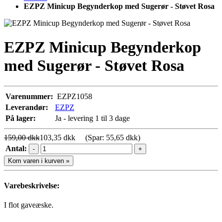
EZPZ Minicup Begynderkop med Sugerør - Støvet Rosa
EZPZ Minicup Begynderkop
med Sugerør - Støvet Rosa
Varenummer:
EZPZ1058
Leverandør:
EZPZ
På lager:
Ja - levering 1 til 3 dage
159,00 dkk
103,35 dkk
(Spar: 55,65 dkk)
Antal:
-
+
Kom varen i kurven »
Varebeskrivelse:
I flot gaveæske.