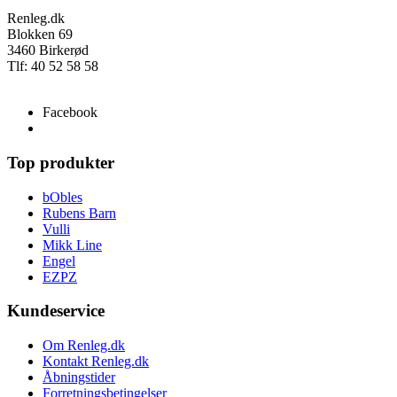
Renleg.dk
Blokken 69
3460 Birkerød
Tlf: 40 52 58 58
info@renleg.dk
Facebook
Top produkter
bObles
Rubens Barn
Vulli
Mikk Line
Engel
EZPZ
Kundeservice
Om Renleg.dk
Kontakt Renleg.dk
Åbningstider
Forretningsbetingelser