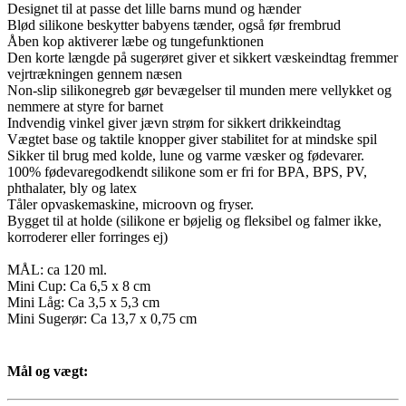
Designet til at passe det lille barns mund og hænder
Blød silikone beskytter babyens tænder, også før frembrud
Åben kop aktiverer læbe og tungefunktionen
Den korte længde på sugerøret giver et sikkert væskeindtag fremmer
vejrtrækningen gennem næsen
Non-slip silikonegreb gør bevægelser til munden mere vellykket og
nemmere at styre for barnet
Indvendig vinkel giver jævn strøm for sikkert drikkeindtag
Vægtet base og taktile knopper giver stabilitet for at mindske spil
Sikker til brug med kolde, lune og varme væsker og fødevarer.
100% fødevaregodkendt silikone som er fri for BPA, BPS, PV,
phthalater, bly og latex
Tåler opvaskemaskine, microovn og fryser.
Bygget til at holde (silikone er bøjelig og fleksibel og falmer ikke,
korroderer eller forringes ej)
MÅL: ca 120 ml.
Mini Cup: Ca 6,5 x 8 cm
Mini Låg: Ca 3,5 x 5,3 cm
Mini Sugerør: Ca 13,7 x 0,75 cm
Mål og vægt: