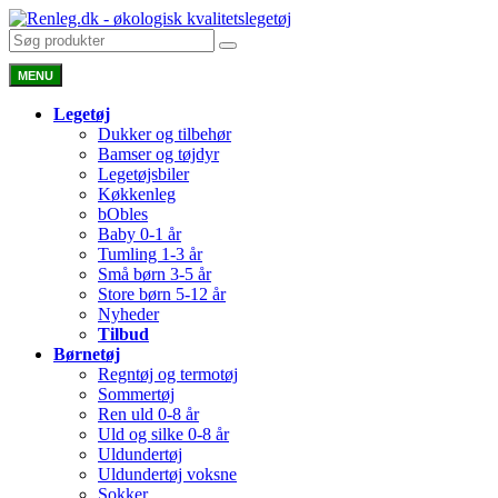
MENU
Legetøj
Dukker og tilbehør
Bamser og tøjdyr
Legetøjsbiler
Køkkenleg
bObles
Baby 0-1 år
Tumling 1-3 år
Små børn 3-5 år
Store børn 5-12 år
Nyheder
Tilbud
Børnetøj
Regntøj og termotøj
Sommertøj
Ren uld 0-8 år
Uld og silke 0-8 år
Uldundertøj
Uldundertøj voksne
Sokker