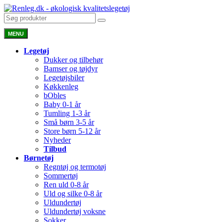
MENU
Legetøj
Dukker og tilbehør
Bamser og tøjdyr
Legetøjsbiler
Køkkenleg
bObles
Baby 0-1 år
Tumling 1-3 år
Små børn 3-5 år
Store børn 5-12 år
Nyheder
Tilbud
Børnetøj
Regntøj og termotøj
Sommertøj
Ren uld 0-8 år
Uld og silke 0-8 år
Uldundertøj
Uldundertøj voksne
Sokker