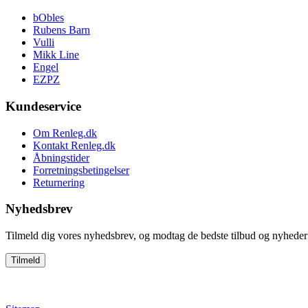
bObles
Rubens Barn
Vulli
Mikk Line
Engel
EZPZ
Kundeservice
Om Renleg.dk
Kontakt Renleg.dk
Åbningstider
Forretningsbetingelser
Returnering
Nyhedsbrev
Tilmeld dig vores nyhedsbrev, og modtag de bedste tilbud og nyheder 