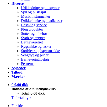
Diverse
Udklædning og kostymer
Spil og puslespil
Musik instrumenter
Drikkedunke og madkasser
Bestik og service
Plejeprodukter
Sutter og tilbehør
Svøb og tæpper
Børneværelset
Rygsække og tasker
Stofbleer og hagesmække
Sengetøj og puder
Barnevogntilbehør
Festtema
Nyheder
Tilbud
Mærker
0
0,00 dkk
Indhold af din indkøbskurv
Total:
0,00 dkk
Til betaling »
Forside