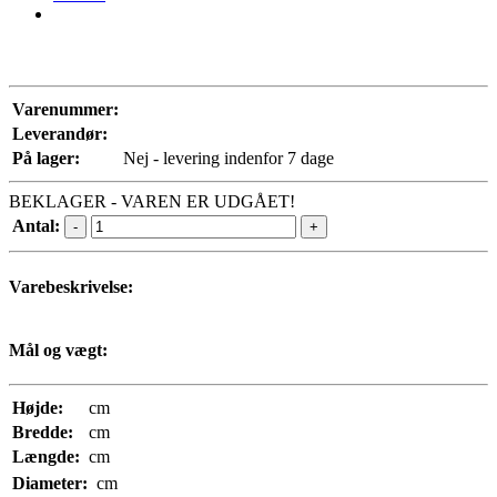
Varenummer:
Leverandør:
På lager:
Nej - levering indenfor 7 dage
BEKLAGER - VAREN ER UDGÅET!
Antal:
-
+
Varebeskrivelse:
Mål og vægt:
Højde:
cm
Bredde:
cm
Længde:
cm
Diameter:
cm