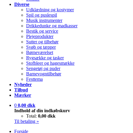
Diverse
Udklædning og kostymer
Spil og puslespil
Musik instrumenter
Drikkedunke og madkasser
Bestik og service
Plejeprodukter
Sutter og tilbehør
Svøb og tæpper
Børneværelset
Rygsække og tasker
Stofbleer og hagesmække
Sengetøj og puder
Barnevogntilbehør
Festtema
Nyheder
Tilbud
Mærker
0
0,00 dkk
Indhold af din indkøbskurv
Total:
0,00 dkk
Til betaling »
Forside