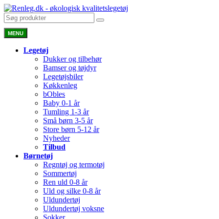
MENU
Legetøj
Dukker og tilbehør
Bamser og tøjdyr
Legetøjsbiler
Køkkenleg
bObles
Baby 0-1 år
Tumling 1-3 år
Små børn 3-5 år
Store børn 5-12 år
Nyheder
Tilbud
Børnetøj
Regntøj og termotøj
Sommertøj
Ren uld 0-8 år
Uld og silke 0-8 år
Uldundertøj
Uldundertøj voksne
Sokker