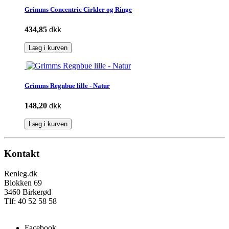
Grimms Concentric Cirkler og Ringe
434,85
dkk
Læg i kurven
Grimms Regnbue lille - Natur
148,20
dkk
Læg i kurven
Kontakt
Renleg.dk
Blokken 69
3460 Birkerød
Tlf: 40 52 58 58
info@renleg.dk
Facebook