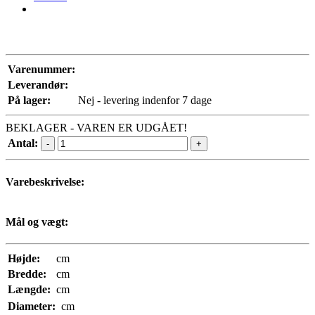
Varenummer:
Leverandør:
På lager:
Nej - levering indenfor 7 dage
BEKLAGER - VAREN ER UDGÅET!
Antal:
-
+
Varebeskrivelse:
Mål og vægt:
Højde:
cm
Bredde:
cm
Længde:
cm
Diameter:
cm