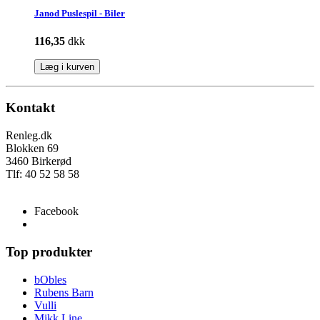
Janod Puslespil - Biler
116,35
dkk
Læg i kurven
Kontakt
Renleg.dk
Blokken 69
3460 Birkerød
Tlf: 40 52 58 58
info@renleg.dk
Facebook
Top produkter
bObles
Rubens Barn
Vulli
Mikk Line