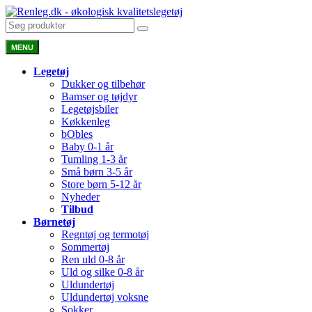
MENU
Legetøj
Dukker og tilbehør
Bamser og tøjdyr
Legetøjsbiler
Køkkenleg
bObles
Baby 0-1 år
Tumling 1-3 år
Små børn 3-5 år
Store børn 5-12 år
Nyheder
Tilbud
Børnetøj
Regntøj og termotøj
Sommertøj
Ren uld 0-8 år
Uld og silke 0-8 år
Uldundertøj
Uldundertøj voksne
Sokker