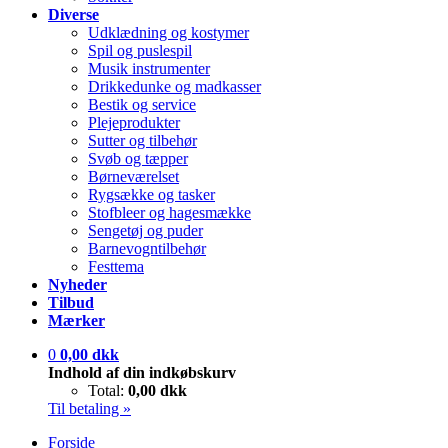
Diverse
Udklædning og kostymer
Spil og puslespil
Musik instrumenter
Drikkedunke og madkasser
Bestik og service
Plejeprodukter
Sutter og tilbehør
Svøb og tæpper
Børneværelset
Rygsække og tasker
Stofbleer og hagesmække
Sengetøj og puder
Barnevogntilbehør
Festtema
Nyheder
Tilbud
Mærker
0
0,00 dkk
Indhold af din indkøbskurv
Total:
0,00 dkk
Til betaling »
Forside