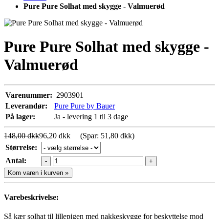
Pure Pure Solhat med skygge - Valmuerød
Pure Pure Solhat med skygge -
Valmuerød
Varenummer:
2903901
Leverandør:
Pure Pure by Bauer
På lager:
Ja - levering 1 til 3 dage
148,00 dkk
96,20 dkk
(Spar: 51,80 dkk)
Størrelse:
Antal:
-
+
Kom varen i kurven »
Varebeskrivelse:
Så kær solhat til lillepigen med nakkeskygge for beskyttelse mod