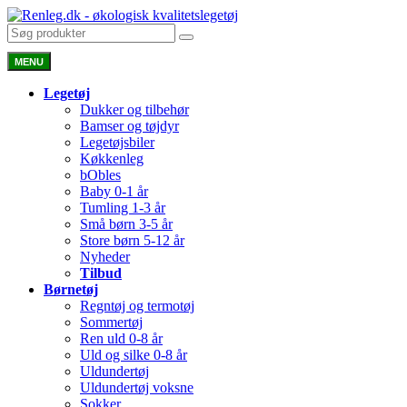
MENU
Legetøj
Dukker og tilbehør
Bamser og tøjdyr
Legetøjsbiler
Køkkenleg
bObles
Baby 0-1 år
Tumling 1-3 år
Små børn 3-5 år
Store børn 5-12 år
Nyheder
Tilbud
Børnetøj
Regntøj og termotøj
Sommertøj
Ren uld 0-8 år
Uld og silke 0-8 år
Uldundertøj
Uldundertøj voksne
Sokker