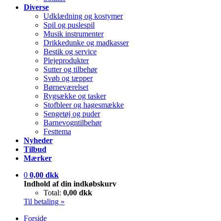
Diverse
Udklædning og kostymer
Spil og puslespil
Musik instrumenter
Drikkedunke og madkasser
Bestik og service
Plejeprodukter
Sutter og tilbehør
Svøb og tæpper
Børneværelset
Rygsække og tasker
Stofbleer og hagesmække
Sengetøj og puder
Barnevogntilbehør
Festtema
Nyheder
Tilbud
Mærker
0
0,00 dkk
Indhold af din indkøbskurv
Total:
0,00 dkk
Til betaling »
Forside