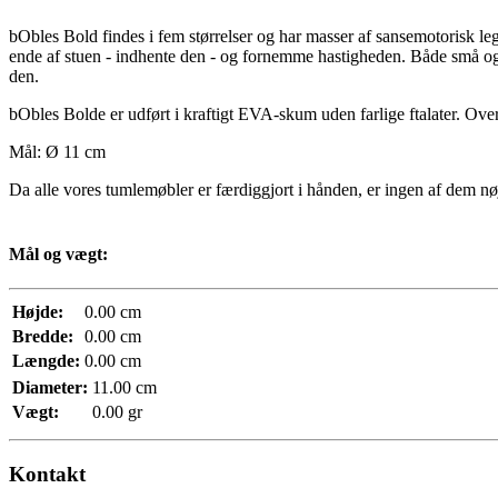
bObles Bold findes i fem størrelser og har masser af sansemotorisk le
ende af stuen - indhente den - og fornemme hastigheden. Både små og 
den.
bObles Bolde er udført i kraftigt EVA-skum uden farlige ftalater. Overf
Mål: Ø 11 cm
Da alle vores tumlemøbler er færdiggjort i hånden, er ingen af dem nøj
Mål og vægt:
Højde:
0.00 cm
Bredde:
0.00 cm
Længde:
0.00 cm
Diameter:
11.00 cm
Vægt:
0.00 gr
Kontakt