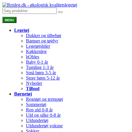
MENU
Legetøj
Dukker og tilbehør
Bamser og tøjdyr
Legetøjsbiler
Køkkenleg
bObles
Baby 0-1 år
Tumling 1-3 år
Små børn 3-5 år
Store børn 5-12 år
Nyheder
Tilbud
Børnetøj
Regntøj og termotøj
Sommertøj
Ren uld 0-8 år
Uld og silke 0-8 år
Uldundertøj
Uldundertøj voksne
Sokker