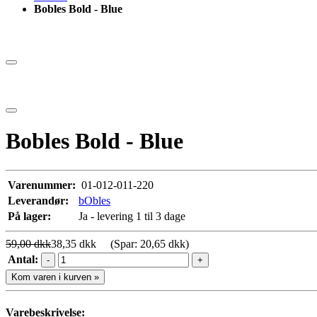
Bobles Bold - Blue
Bobles Bold - Blue
Varenummer:
01-012-011-220
Leverandør:
bObles
På lager:
Ja - levering 1 til 3 dage
59,00 dkk
38,35 dkk
(Spar: 20,65 dkk)
Antal:
-
+
Kom varen i kurven »
Varebeskrivelse: