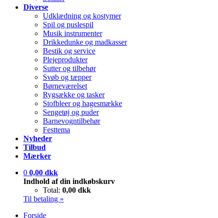
Diverse
Udklædning og kostymer
Spil og puslespil
Musik instrumenter
Drikkedunke og madkasser
Bestik og service
Plejeprodukter
Sutter og tilbehør
Svøb og tæpper
Børneværelset
Rygsække og tasker
Stofbleer og hagesmække
Sengetøj og puder
Barnevogntilbehør
Festtema
Nyheder
Tilbud
Mærker
0
0,00 dkk
Indhold af din indkøbskurv
Total:
0,00 dkk
Til betaling »
Forside