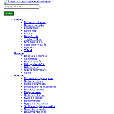
MENU
Legetøj
Dukker og tilbehør
Bamser og tøjdyr
Legetøjsbiler
Køkkenleg
bObles
Baby 0-1 år
Tumling 1-3 år
Små børn 3-5 år
Store børn 5-12 år
Nyheder
Tilbud
Børnetøj
Regntøj og termotøj
Sommertøj
Ren uld 0-8 år
Uld og silke 0-8 år
Uldundertøj
Uldundertøj voksne
Sokker
Diverse
Udklædning og kostymer
Spil og puslespil
Musik instrumenter
Drikkedunke og madkasser
Bestik og service
Plejeprodukter
Sutter og tilbehør
Svøb og tæpper
Børneværelset
Rygsække og tasker
Stofbleer og hagesmække
Sengetøj og puder
Barnevogntilbehør