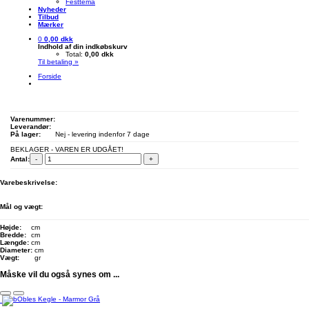
Festtema
Nyheder
Tilbud
Mærker
0
0,00 dkk
Indhold af din indkøbskurv
Total:
0,00 dkk
Til betaling »
Forside
Varenummer:
Leverandør:
På lager:
Nej - levering indenfor 7 dage
BEKLAGER - VAREN ER UDGÅET!
Antal:
-
+
Varebeskrivelse:
Mål og vægt:
Højde:
cm
Bredde:
cm
Længde:
cm
Diameter:
cm
Vægt:
gr
Måske vil du også synes om ...