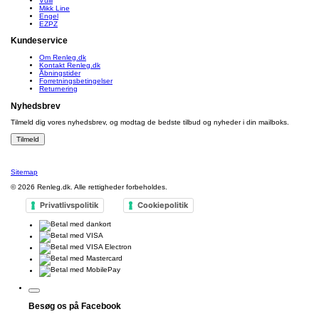
Vulli
Mikk Line
Engel
EZPZ
Kundeservice
Om Renleg.dk
Kontakt Renleg.dk
Åbningstider
Forretningsbetingelser
Returnering
Nyhedsbrev
Tilmeld dig vores nyhedsbrev, og modtag de bedste tilbud og nyheder i din mailboks.
Sitemap
© 2026
Renleg.dk
. Alle rettigheder forbeholdes.
Privatlivspolitik
Cookiepolitik
Besøg os på Facebook