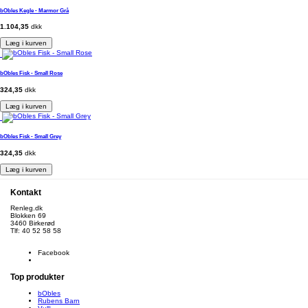
bObles Kegle - Marmor Grå
1.104,35
dkk
Læg i kurven
bObles Fisk - Small Rose
324,35
dkk
Læg i kurven
bObles Fisk - Small Grey
324,35
dkk
Læg i kurven
Kontakt
Renleg.dk
Blokken 69
3460 Birkerød
Tlf: 40 52 58 58
info@renleg.dk
Facebook
Top produkter
bObles
Rubens Barn