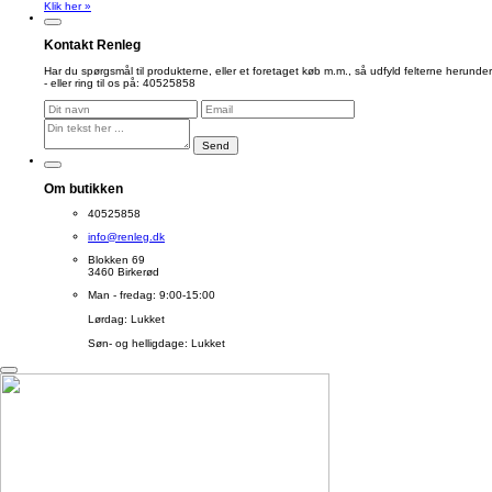
Klik her »
Kontakt Renleg
Har du spørgsmål til produkterne, eller et foretaget køb m.m., så udfyld felterne herunder
- eller ring til os på: 40525858
Send
Om butikken
40525858
info@renleg.dk
Blokken 69
3460 Birkerød
Man - fredag: 9:00-15:00
Lørdag: Lukket
Søn- og helligdage: Lukket