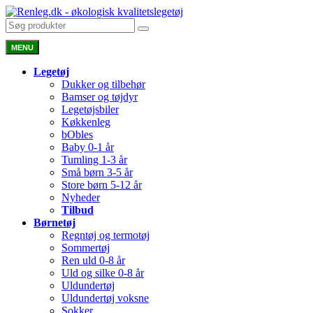
MENU
Legetøj
Dukker og tilbehør
Bamser og tøjdyr
Legetøjsbiler
Køkkenleg
bObles
Baby 0-1 år
Tumling 1-3 år
Små børn 3-5 år
Store børn 5-12 år
Nyheder
Tilbud
Børnetøj
Regntøj og termotøj
Sommertøj
Ren uld 0-8 år
Uld og silke 0-8 år
Uldundertøj
Uldundertøj voksne
Sokker