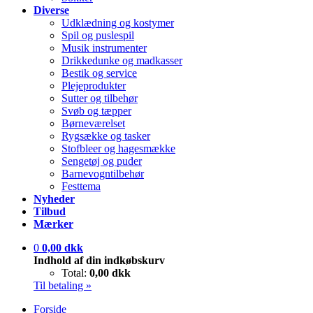
Diverse
Udklædning og kostymer
Spil og puslespil
Musik instrumenter
Drikkedunke og madkasser
Bestik og service
Plejeprodukter
Sutter og tilbehør
Svøb og tæpper
Børneværelset
Rygsække og tasker
Stofbleer og hagesmække
Sengetøj og puder
Barnevogntilbehør
Festtema
Nyheder
Tilbud
Mærker
0
0,00 dkk
Indhold af din indkøbskurv
Total:
0,00 dkk
Til betaling »
Forside