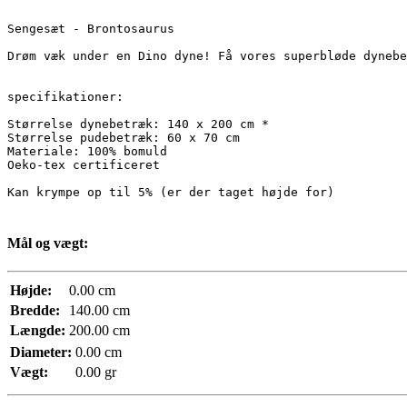
Sengesæt - Brontosaurus

Drøm væk under en Dino dyne! Få vores superbløde dynebe
specifikationer:

Størrelse dynebetræk: 140 x 200 cm *

Størrelse pudebetræk: 60 x 70 cm

Materiale: 100% bomuld

Oeko-tex certificeret

Kan krympe op til 5% (er der taget højde for)
Mål og vægt:
Højde:
0.00 cm
Bredde:
140.00 cm
Længde:
200.00 cm
Diameter:
0.00 cm
Vægt:
0.00 gr