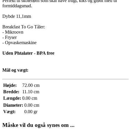
Perfekt til skolebørn som skal have frugt, kiks og grønt med til
formiddagsmad.
Dybde 11,1mm
Breakfast To Go Tåler:
- Mikroovn
- Fryser
- Opvaskemaskine
Uden Phtalater - BPA free
Mål og vægt:
Højde:
72.00 cm
Bredde:
11.10 cm
Længde:
0.00 cm
Diameter:
0.00 cm
Vægt:
0.00 gr
Måske vil du også synes om ...