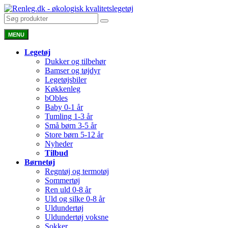
MENU
Legetøj
Dukker og tilbehør
Bamser og tøjdyr
Legetøjsbiler
Køkkenleg
bObles
Baby 0-1 år
Tumling 1-3 år
Små børn 3-5 år
Store børn 5-12 år
Nyheder
Tilbud
Børnetøj
Regntøj og termotøj
Sommertøj
Ren uld 0-8 år
Uld og silke 0-8 år
Uldundertøj
Uldundertøj voksne
Sokker