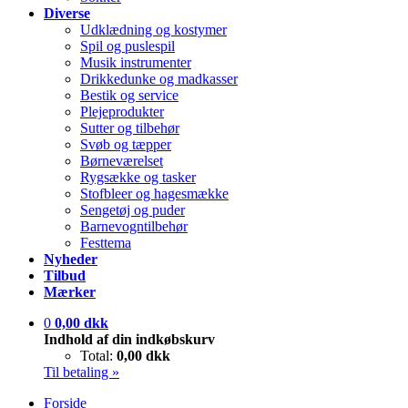
Diverse
Udklædning og kostymer
Spil og puslespil
Musik instrumenter
Drikkedunke og madkasser
Bestik og service
Plejeprodukter
Sutter og tilbehør
Svøb og tæpper
Børneværelset
Rygsække og tasker
Stofbleer og hagesmække
Sengetøj og puder
Barnevogntilbehør
Festtema
Nyheder
Tilbud
Mærker
0
0,00 dkk
Indhold af din indkøbskurv
Total:
0,00 dkk
Til betaling »
Forside