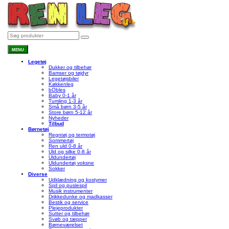
MENU
Legetøj
Dukker og tilbehør
Bamser og tøjdyr
Legetøjsbiler
Køkkenleg
bObles
Baby 0-1 år
Tumling 1-3 år
Små børn 3-5 år
Store børn 5-12 år
Nyheder
Tilbud
Børnetøj
Regntøj og termotøj
Sommertøj
Ren uld 0-8 år
Uld og silke 0-8 år
Uldundertøj
Uldundertøj voksne
Sokker
Diverse
Udklædning og kostymer
Spil og puslespil
Musik instrumenter
Drikkedunke og madkasser
Bestik og service
Plejeprodukter
Sutter og tilbehør
Svøb og tæpper
Børneværelset