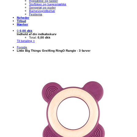
Rygsække og tasker
Stofbleer og hagesmække
Sengetøj og puder
Barnevogntilbehør
Festtema
Nyheder
Tilbud
Mærker
0
0,00 dkk
Indhold af din indkøbskurv
Total:
0,00 dkk
Til betaling »
Forside
Little Big Things Greifling RingO Rangle - 3 farver