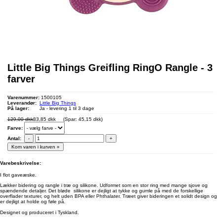
Little Big Things Greifling RingO Rangle - 3
farver
Varenummer:
1500105
Leverandør:
Little Big Things
På lager:
Ja - levering 1 til 3 dage
129,00 dkk
83,85 dkk
(Spar: 45,15 dkk)
Farve:
Antal:
-
+
Kom varen i kurven »
Varebeskrivelse:
I flot gaveæske.
Lækker bidering og rangle i træ og silikone. Udformet som en stor ring med mange sjove og
spændende detaljer. Det bløde silikone er dejligt at tykke og gumle på med de forskellige
overflader texturer, og helt uden BPA eller Phthalater. Træet giver bideringen et solidt design og
er dejligt at holde og føle på.
Designet og produceret i Tyskland.