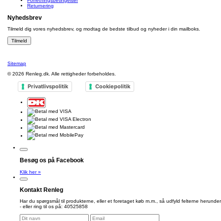
Forretningsbetingelser
Returnering
Nyhedsbrev
Tilmeld dig vores nyhedsbrev, og modtag de bedste tilbud og nyheder i din mailboks.
Sitemap
© 2026
Renleg.dk
. Alle rettigheder forbeholdes.
Privatlivspolitik
Cookiepolitik
Besøg os på Facebook
Klik her »
Kontakt Renleg
Har du spørgsmål til produkterne, eller et foretaget køb m.m., så udfyld felterne herunder
- eller ring til os på: 40525858