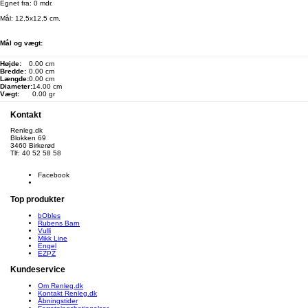
Egnet fra: 0 mdr.
Mål: 12,5x12,5 cm.
Mål og vægt:
Højde:
0.00 cm
Bredde:
0.00 cm
Længde:
0.00 cm
Diameter:
14.00 cm
Vægt:
0.00 gr
Kontakt
Renleg.dk
Blokken 69
3460 Birkerød
Tlf: 40 52 58 58
info@renleg.dk
Facebook
Top produkter
bObles
Rubens Barn
Vulli
Mikk Line
Engel
EZPZ
Kundeservice
Om Renleg.dk
Kontakt Renleg.dk
Åbningstider