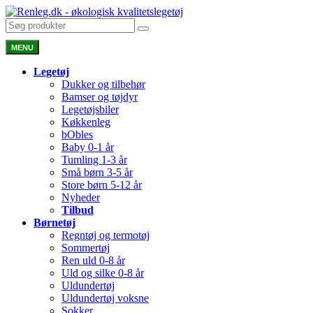
MENU
Legetøj
Dukker og tilbehør
Bamser og tøjdyr
Legetøjsbiler
Køkkenleg
bObles
Baby 0-1 år
Tumling 1-3 år
Små børn 3-5 år
Store børn 5-12 år
Nyheder
Tilbud
Børnetøj
Regntøj og termotøj
Sommertøj
Ren uld 0-8 år
Uld og silke 0-8 år
Uldundertøj
Uldundertøj voksne
Sokker