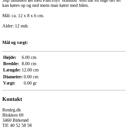
Slip fantasien løs med PlanToys’ brandbil som har en stige der let
kan køres op og ned mens man kører med bilen.
Mål: ca. 12 x 8 x 6 cm.
Alder: 12 mdr.
Mål og vægt:
Højde:
6.00 cm
Bredde:
8.00 cm
Længde:
12.00 cm
Diameter:
0.00 cm
Vægt:
0.00 gr
Kontakt
Renleg.dk
Blokken 69
3460 Birkerød
Tlf: 40 52 58 58