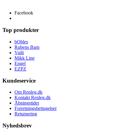
info@renleg.dk
Facebook
Top produkter
bObles
Rubens Barn
Vulli
Mikk Line
Engel
EZPZ
Kundeservice
Om Renleg.dk
Kontakt Renleg.dk
Åbningstider
Forretningsbetingelser
Returnering
Nyhedsbrev