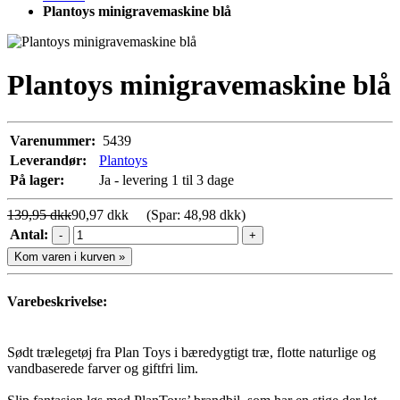
Plantoys minigravemaskine blå
Plantoys minigravemaskine blå
Varenummer:
5439
Leverandør:
Plantoys
På lager:
Ja - levering 1 til 3 dage
139,95 dkk
90,97 dkk
(Spar: 48,98 dkk)
Antal:
-
+
Kom varen i kurven »
Varebeskrivelse:
Sødt trælegetøj fra Plan Toys i bæredygtigt træ, flotte naturlige og
vandbaserede farver og giftfri lim.