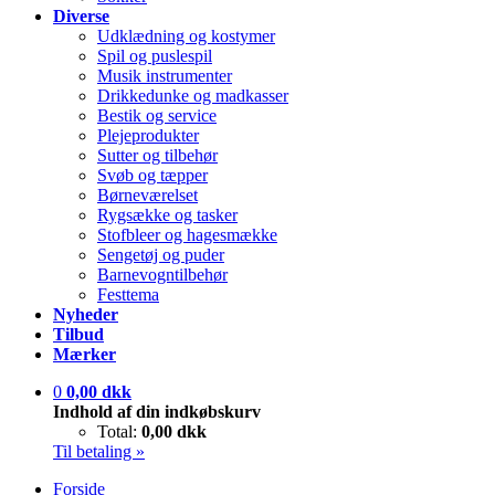
Diverse
Udklædning og kostymer
Spil og puslespil
Musik instrumenter
Drikkedunke og madkasser
Bestik og service
Plejeprodukter
Sutter og tilbehør
Svøb og tæpper
Børneværelset
Rygsække og tasker
Stofbleer og hagesmække
Sengetøj og puder
Barnevogntilbehør
Festtema
Nyheder
Tilbud
Mærker
0
0,00 dkk
Indhold af din indkøbskurv
Total:
0,00 dkk
Til betaling »
Forside