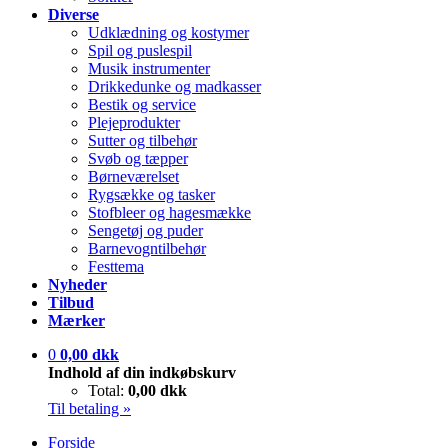
Diverse
Udklædning og kostymer
Spil og puslespil
Musik instrumenter
Drikkedunke og madkasser
Bestik og service
Plejeprodukter
Sutter og tilbehør
Svøb og tæpper
Børneværelset
Rygsække og tasker
Stofbleer og hagesmække
Sengetøj og puder
Barnevogntilbehør
Festtema
Nyheder
Tilbud
Mærker
0
0,00 dkk
Indhold af din indkøbskurv
Total:
0,00 dkk
Til betaling »
Forside