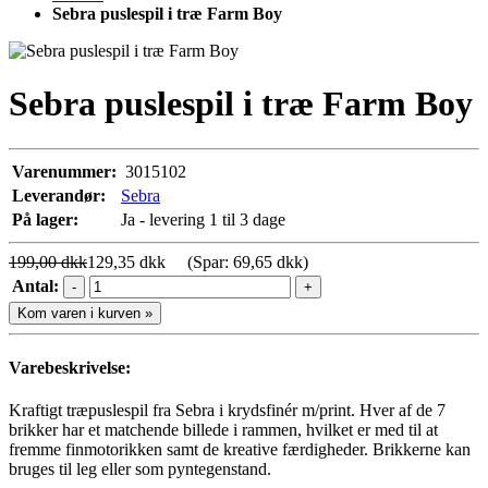
Sebra puslespil i træ Farm Boy
Sebra puslespil i træ Farm Boy
Varenummer:
3015102
Leverandør:
Sebra
På lager:
Ja - levering 1 til 3 dage
199,00 dkk
129,35 dkk
(Spar: 69,65 dkk)
Antal:
-
+
Kom varen i kurven »
Varebeskrivelse:
Kraftigt træpuslespil fra Sebra i krydsfinér m/print. Hver af de 7
brikker har et matchende billede i rammen, hvilket er med til at
fremme finmotorikken samt de kreative færdigheder. Brikkerne kan
bruges til leg eller som pyntegenstand.