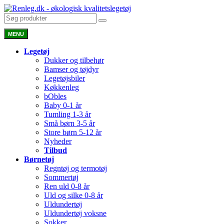
MENU
Legetøj
Dukker og tilbehør
Bamser og tøjdyr
Legetøjsbiler
Køkkenleg
bObles
Baby 0-1 år
Tumling 1-3 år
Små børn 3-5 år
Store børn 5-12 år
Nyheder
Tilbud
Børnetøj
Regntøj og termotøj
Sommertøj
Ren uld 0-8 år
Uld og silke 0-8 år
Uldundertøj
Uldundertøj voksne
Sokker