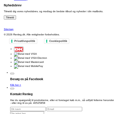
Nyhedsbrev
Tilmeld dig vores nyhedsbrev, og modtag de bedste tilbud og nyheder i din mailboks.
Sitemap
© 2026
Renleg.dk
. Alle rettigheder forbeholdes.
Privatlivspolitik
Cookiepolitik
Besøg os på Facebook
Klik her »
Kontakt Renleg
Har du spørgsmål til produkterne, eller et foretaget køb m.m., så udfyld felterne herunder
- eller ring til os på: 40525858