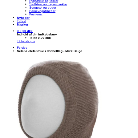
Rygsække og tasker
Stofbleer og hagesmække
Sengetøj og puder
Barnevogntilbehør
Festtema
Nyheder
Tilbud
Mærker
0
0,00 dkk
Indhold af din indkøbskurv
Total:
0,00 dkk
Til betaling »
Forside
Selana elefanthue i dobbeltlag - Mørk Beige