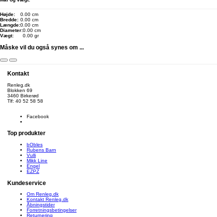
Højde:
0.00 cm
Bredde:
0.00 cm
Længde:
0.00 cm
Diameter:
0.00 cm
Vægt:
0.00 gr
Måske vil du også synes om ...
Kontakt
Renleg.dk
Blokken 69
3460 Birkerød
Tlf: 40 52 58 58
info@renleg.dk
Facebook
Top produkter
bObles
Rubens Barn
Vulli
Mikk Line
Engel
EZPZ
Kundeservice
Om Renleg.dk
Kontakt Renleg.dk
Åbningstider
Forretningsbetingelser
Returnering