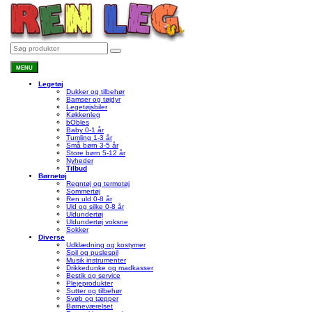
MENU
Legetøj
Dukker og tilbehør
Bamser og tøjdyr
Legetøjsbiler
Køkkenleg
bObles
Baby 0-1 år
Tumling 1-3 år
Små børn 3-5 år
Store børn 5-12 år
Nyheder
Tilbud
Børnetøj
Regntøj og termotøj
Sommertøj
Ren uld 0-8 år
Uld og silke 0-8 år
Uldundertøj
Uldundertøj voksne
Sokker
Diverse
Udklædning og kostymer
Spil og puslespil
Musik instrumenter
Drikkedunke og madkasser
Bestik og service
Plejeprodukter
Sutter og tilbehør
Svøb og tæpper
Børneværelset