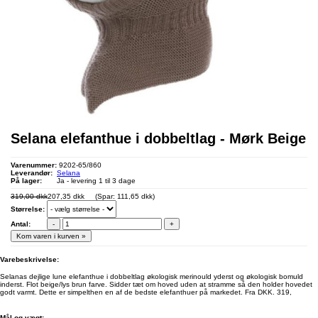
Selana elefanthue i dobbeltlag - Mørk Beige
Varenummer:
9202-65/860
Leverandør:
Selana
På lager:
Ja - levering 1 til 3 dage
319,00 dkk
207,35 dkk
(Spar: 111,65 dkk)
Størrelse:
Antal:
-
+
Kom varen i kurven »
Varebeskrivelse:
Selanas dejlige lune elefanthue i dobbeltlag økologisk merinould yderst og økologisk bomuld
inderst. Flot beige/lys brun farve. Sidder tæt om hoved uden at stramme så den holder hovedet
godt varmt. Dette er simpelthen en af de bedste elefanthuer på markedet. Fra DKK. 319,
Mål og vægt: