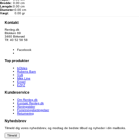
Bredde:
0.00 cm
Længde:
0.00 cm
Diameter:
0.00 cm
Vægt:
0.00 gr
Kontakt
Renleg.dk
Blokken 69
3460 Birkerød
Tlf: 40 52 58 58
info@renleg.dk
Facebook
Top produkter
bObles
Rubens Barn
Vulli
Mikk Line
Engel
EZPZ
Kundeservice
Om Renleg.dk
Kontakt Renleg.dk
Åbningstider
Forretningsbetingelser
Returnering
Nyhedsbrev
Tilmeld dig vores nyhedsbrev, og modtag de bedste tilbud og nyheder i din mailboks.