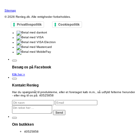
Sitemap
© 2026
Renleg.dk
. Alle rettigheder forbeholdes.
Privatlivspolitik
Cookiepolitik
Besøg os på Facebook
Klik her »
Kontakt Renleg
Har du spørgsmål til produkterne, eller et foretaget køb m.m., så udfyld felterne herunder
- eller ring til os på: 40525858
Send
Om butikken
40525858