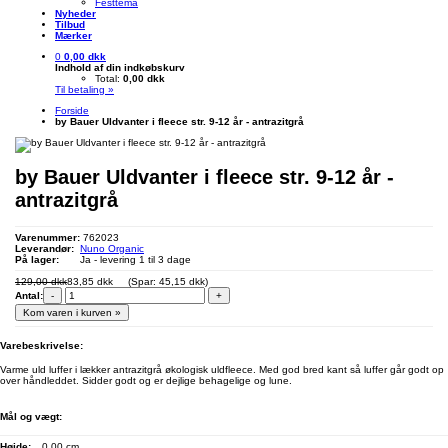
Festtema
Nyheder
Tilbud
Mærker
0
0,00 dkk
Indhold af din indkøbskurv
Total:
0,00 dkk
Til betaling »
Forside
by Bauer Uldvanter i fleece str. 9-12 år - antrazitgrå
by Bauer Uldvanter i fleece str. 9-12 år -
antrazitgrå
Varenummer:
762023
Leverandør:
Nuno Organic
På lager:
Ja - levering 1 til 3 dage
129,00 dkk
83,85 dkk
(Spar: 45,15 dkk)
Antal:
-
+
Kom varen i kurven »
Varebeskrivelse:
Varme uld luffer i lækker antrazitgrå økologisk uldfleece. Med god bred kant så luffer går godt op
over håndleddet. Sidder godt og er dejlige behagelige og lune.
Mål og vægt:
Højde:
0.00 cm