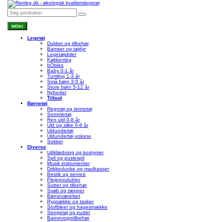
MENU
Legetøj
Dukker og tilbehør
Bamser og tøjdyr
Legetøjsbiler
Køkkenleg
bObles
Baby 0-1 år
Tumling 1-3 år
Små børn 3-5 år
Store børn 5-12 år
Nyheder
Tilbud
Børnetøj
Regntøj og termotøj
Sommertøj
Ren uld 0-8 år
Uld og silke 0-8 år
Uldundertøj
Uldundertøj voksne
Sokker
Diverse
Udklædning og kostymer
Spil og puslespil
Musik instrumenter
Drikkedunke og madkasser
Bestik og service
Plejeprodukter
Sutter og tilbehør
Svøb og tæpper
Børneværelset
Rygsække og tasker
Stofbleer og hagesmække
Sengetøj og puder
Barnevogntilbehør