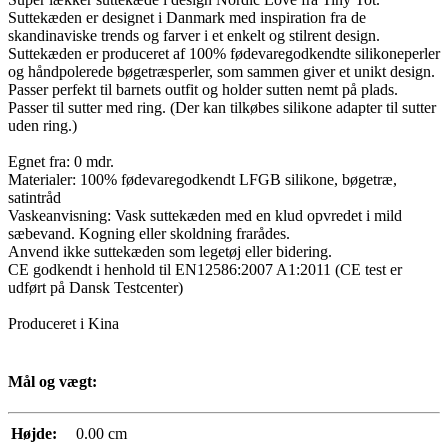
Suttekæden er designet i Danmark med inspiration fra de
skandinaviske trends og farver i et enkelt og stilrent design.
Suttekæden er produceret af 100% fødevaregodkendte silikoneperler
og håndpolerede bøgetræsperler, som sammen giver et unikt design.
Passer perfekt til barnets outfit og holder sutten nemt på plads.
Passer til sutter med ring. (Der kan tilkøbes silikone adapter til sutter
uden ring.)
Egnet fra: 0 mdr.
Materialer: 100% fødevaregodkendt LFGB silikone, bøgetræ,
satintråd
Vaskeanvisning: Vask suttekæden med en klud opvredet i mild
sæbevand. Kogning eller skoldning frarådes.
Anvend ikke suttekæden som legetøj eller bidering.
CE godkendt i henhold til EN12586:2007 A1:2011 (CE test er
udført på Dansk Testcenter)
Produceret i Kina
Mål og vægt:
Højde:
0.00 cm