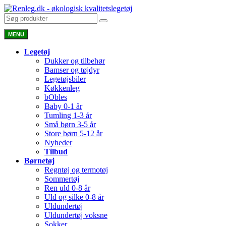
MENU
Legetøj
Dukker og tilbehør
Bamser og tøjdyr
Legetøjsbiler
Køkkenleg
bObles
Baby 0-1 år
Tumling 1-3 år
Små børn 3-5 år
Store børn 5-12 år
Nyheder
Tilbud
Børnetøj
Regntøj og termotøj
Sommertøj
Ren uld 0-8 år
Uld og silke 0-8 år
Uldundertøj
Uldundertøj voksne
Sokker