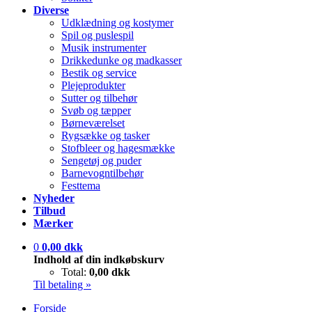
Diverse
Udklædning og kostymer
Spil og puslespil
Musik instrumenter
Drikkedunke og madkasser
Bestik og service
Plejeprodukter
Sutter og tilbehør
Svøb og tæpper
Børneværelset
Rygsække og tasker
Stofbleer og hagesmække
Sengetøj og puder
Barnevogntilbehør
Festtema
Nyheder
Tilbud
Mærker
0
0,00 dkk
Indhold af din indkøbskurv
Total:
0,00 dkk
Til betaling »
Forside