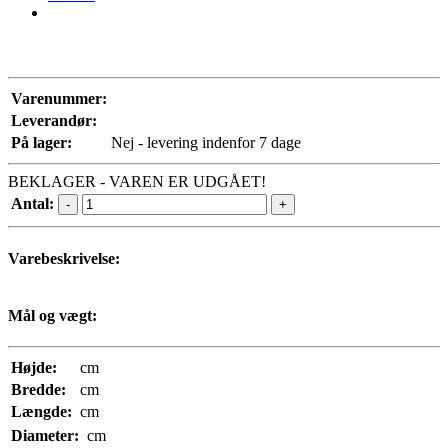
Varenummer:
Leverandør:
På lager:
Nej - levering indenfor 7 dage
BEKLAGER - VAREN ER UDGÅET!
Antal:
-
+
Varebeskrivelse:
Mål og vægt:
Højde:
cm
Bredde:
cm
Længde:
cm
Diameter:
cm