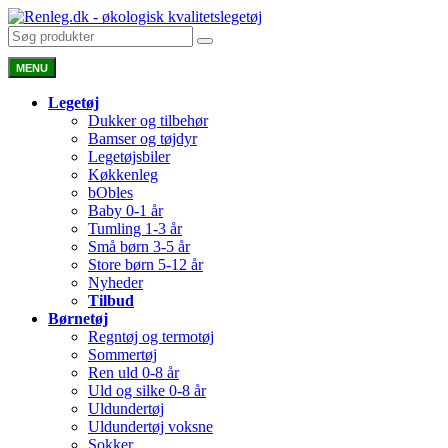
MENU
Legetøj
Dukker og tilbehør
Bamser og tøjdyr
Legetøjsbiler
Køkkenleg
bObles
Baby 0-1 år
Tumling 1-3 år
Små børn 3-5 år
Store børn 5-12 år
Nyheder
Tilbud
Børnetøj
Regntøj og termotøj
Sommertøj
Ren uld 0-8 år
Uld og silke 0-8 år
Uldundertøj
Uldundertøj voksne
Sokker