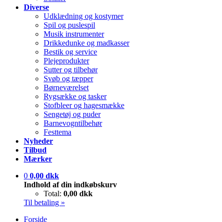
Diverse
Udklædning og kostymer
Spil og puslespil
Musik instrumenter
Drikkedunke og madkasser
Bestik og service
Plejeprodukter
Sutter og tilbehør
Svøb og tæpper
Børneværelset
Rygsække og tasker
Stofbleer og hagesmække
Sengetøj og puder
Barnevogntilbehør
Festtema
Nyheder
Tilbud
Mærker
0
0,00 dkk
Indhold af din indkøbskurv
Total:
0,00 dkk
Til betaling »
Forside